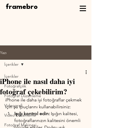
framebro
Yazı
İçerikler
İçerikler
iPhone ile nasıl daha iyi
Fotoğrafçılık
fotoğraf çekebilirim?
Fotoğraf Düzenleme
iPhone ile daha iyi fotoğraflar çekmek 
Videografi
için şu ipuçlarını kullanabilirsiniz:
Işığı kontrol edin: 
Işığın kalitesi, 
Video Düzenleme
fotoğraflarınızın kalitesini önemli 
Fotoğraf Makinesi
ölçüde etkiler. Doğru ışık 