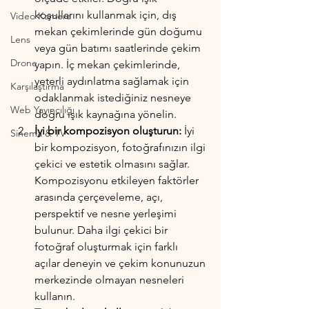
koşullarını kullanmak için, dış 
Video Kamera
mekan çekimlerinde gün doğumu 
Lens
veya gün batımı saatlerinde çekim 
Drone
yapın. İç mekan çekimlerinde, 
yeterli aydınlatma sağlamak için 
Karşılaştırma
odaklanmak istediğiniz nesneye 
Web Yayıncılığı
doğru ışık kaynağına yönelin.
İyi bir kompozisyon oluşturun:
 İyi 
Sinema & TV
bir kompozisyon, fotoğrafınızın ilgi 
çekici ve estetik olmasını sağlar. 
Kompozisyonu etkileyen faktörler 
arasında çerçeveleme, açı, 
perspektif ve nesne yerleşimi 
bulunur. Daha ilgi çekici bir 
fotoğraf oluşturmak için farklı 
açılar deneyin ve çekim konunuzun 
merkezinde olmayan nesneleri 
kullanın.