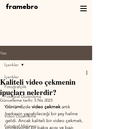
framebro
Yazı
İçerikler
İçerikler
Kaliteli video çekmenin
Fotoğrafçılık
ipuçları nelerdir?
Fotoğraf Düzenleme
Güncelleme tarihi:
5 Nis 2023
Videografi
Günümüzde 
video çekmek
 artık 
herkesin yapabileceği bir şey haline 
Video Düzenleme
geldi. Ancak kaliteli bir video çekmek, 
Fotoğraf Makinesi
profesyonel bir bakış açısı ve bazı 