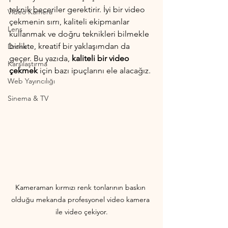
teknik beceriler gerektirir. İyi bir video 
Video Kamera
çekmenin sırrı, kaliteli ekipmanlar 
Lens
kullanmak ve doğru teknikleri bilmekle 
birlikte, kreatif bir yaklaşımdan da 
Drone
geçer. Bu yazıda, 
kaliteli bir video 
Karşılaştırma
çekmek
 için bazı ipuçlarını ele alacağız.
Web Yayıncılığı
Sinema & TV
Kameraman kırmızı renk tonlarının baskın 
olduğu mekanda profesyonel video kamera 
ile video çekiyor.