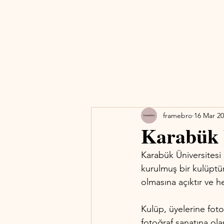
framebro
16 Mar 2
Karabük Ü
Karabük Üniversitesi 
kurulmuş bir kulüptür
olmasına açıktır ve h
Kulüp, üyelerine fotoğ
fotoğraf sanatına olan