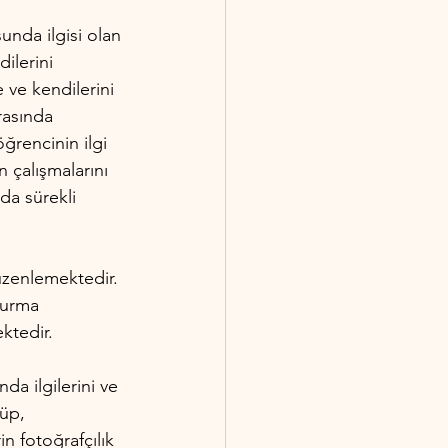
unda ilgisi olan 
ilerini 
 ve kendilerini 
rasında 
ğrencinin ilgi 
n çalışmalarını 
da sürekli 
üzenlemektedir. 
turma 
ktedir.
da ilgilerini ve 
üp, 
in fotoğrafçılık 