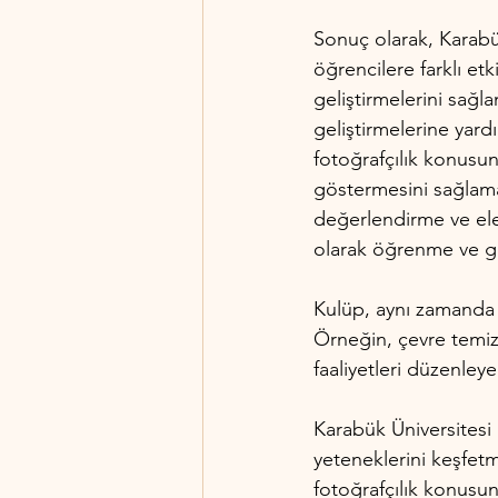
Sonuç olarak, Karabük
öğrencilere farklı etk
geliştirmelerini sağl
geliştirmelerine yar
fotoğrafçılık konusun
göstermesini sağlamakt
değerlendirme ve eleş
olarak öğrenme ve ge
Kulüp, aynı zamanda 
Örneğin, çevre temizl
faaliyetleri düzenley
Karabük Üniversitesi 
yeteneklerini keşfetm
fotoğrafçılık konusund