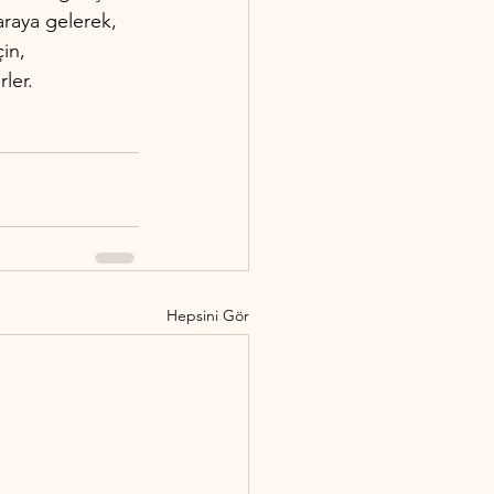
araya gelerek, 
in, 
ler.
Hepsini Gör