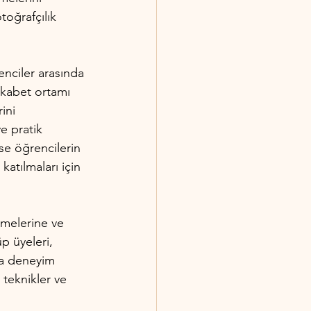
toğrafçılık 
enciler arasında 
rekabet ortamı 
ini 
e pratik 
ise öğrencilerin 
katılmaları için 
tmelerine ve 
p üyeleri, 
da deneyim 
 teknikler ve 