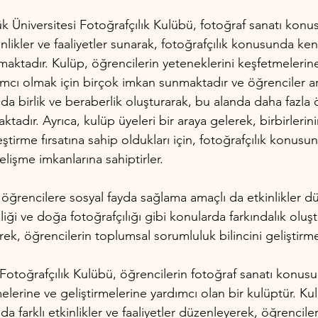
 Üniversitesi Fotoğrafçılık Kulübü, fotoğraf sanatı konus
inlikler ve faaliyetler sunarak, fotoğrafçılık konusunda kend
amaktadır. Kulüp, öğrencilerin yeteneklerini keşfetmelerine
dımcı olmak için birçok imkan sunmaktadır ve öğrenciler a
da birlik ve beraberlik oluşturarak, bu alanda daha fazla ö
adır. Ayrıca, kulüp üyeleri bir araya gelerek, birbirlerini
tirme fırsatına sahip oldukları için, fotoğrafçılık konusun
lişme imkanlarına sahiptirler.
öğrencilere sosyal fayda sağlama amaçlı da etkinlikler d
iği ve doğa fotoğrafçılığı gibi konularda farkındalık oluş
erek, öğrencilerin toplumsal sorumluluk bilincini geliştirme
Fotoğrafçılık Kulübü, öğrencilerin fotoğraf sanatı konusun
elerine ve geliştirmelerine yardımcı olan bir kulüptür. Kul
a farklı etkinlikler ve faaliyetler düzenleyerek, öğrenciler