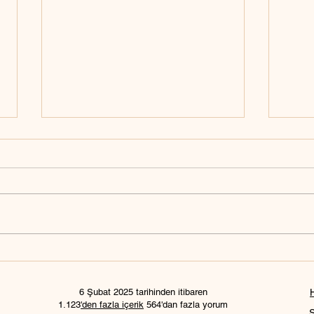
Askerlik için E-Devlet
Bebek
üzerinden fotoğraf yükleme
çekil
6 Şubat 2025 tarihinden itibaren
1.123
'den fazla içerik
564'dan fazla yorum