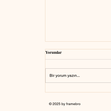
Yorumlar
Bir yorum yazın...
Askerlik için fotoğraf nasıl
olmalıdır?
© 2025 by framebro