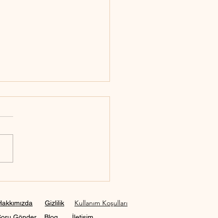
 pasaport fotoğrafı nasıl
ir?
Kullanım Koşulları
Hakkımızda
Gizlilik
Soru Gönder
Blog
İletişim