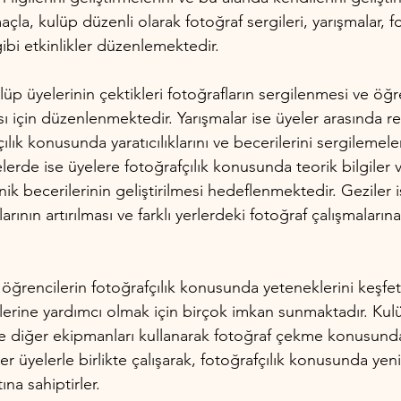
la, kulüp düzenli olarak fotoğraf sergileri, yarışmalar, fo
gibi etkinlikler düzenlemektedir.
ulüp üyelerinin çektikleri fotoğrafların sergilenmesi ve öğr
ması için düzenlenmektedir. Yarışmalar ise üyeler arasında 
ılık konusunda yaratıcılıklarını ve becerilerini sergilemeler
lerde ise üyelere fotoğrafçılık konusunda teorik bilgiler v
knik becerilerinin geliştirilmesi hedeflenmektedir. Geziler 
rının artırılması ve farklı yerlerdeki fotoğraf çalışmalarına 
öğrencilerin fotoğrafçılık konusunda yeteneklerini keşfe
elerine yardımcı olmak için birçok imkan sunmaktadır. Kulü
ve diğer ekipmanları kullanarak fotoğraf çekme konusun
ğer üyelerle birlikte çalışarak, fotoğrafçılık konusunda yeni
tına sahiptirler.