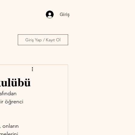
Giriş
Giriş Yap / Kayıt Ol
kulübü
afından 
ir öğrenci 
, onların 
melerini 