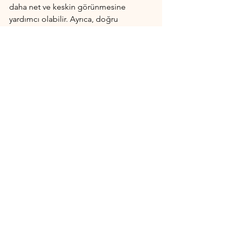
daha net ve keskin görünmesine 
yardımcı olabilir. Ayrıca, doğru 
ışıklandırma ve doğru pozlama 
ayarlarını da yapmak, fotoğraflarınızın 
kalitesini artıracaktır. 
Uygulayabileceğiniz bu ipuçları ile 
keskin ve net fotoğraflar çekebilirsiniz.
Fotoğrafçılık
Hepsini Gör
Son Yazılar