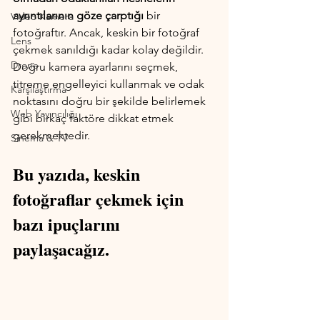
ayrıntılarının göze çarptığı
 bir 
Video Kamera
fotoğraftır. Ancak, keskin bir fotoğraf 
Lens
çekmek sanıldığı kadar kolay değildir. 
Drone
Doğru kamera ayarlarını seçmek, 
titreme engelleyici kullanmak ve odak 
Karşılaştırma
noktasını doğru bir şekilde belirlemek 
Web Yayıncılığı
gibi birkaç faktöre dikkat etmek 
gerekmektedir. 
Sinema & TV
Bu yazıda, keskin 
fotoğraflar çekmek için 
bazı ipuçlarını 
paylaşacağız.