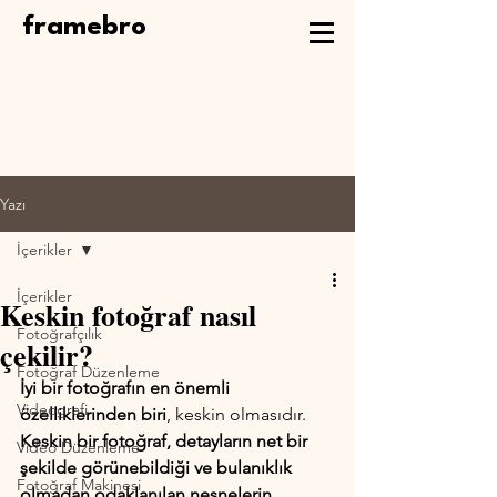
framebro
Yazı
İçerikler
İçerikler
Keskin fotoğraf nasıl
Fotoğrafçılık
çekilir?
Fotoğraf Düzenleme
İyi bir fotoğrafın en önemli 
Videografi
özelliklerinden biri
, keskin olmasıdır. 
Keskin bir fotoğraf, detayların net bir 
Video Düzenleme
şekilde görünebildiği ve bulanıklık 
Fotoğraf Makinesi
olmadan odaklanılan nesnelerin 