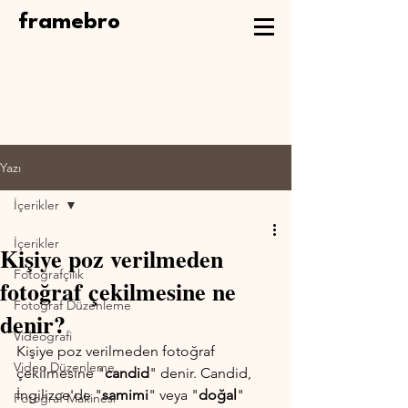
framebro
Yazı
İçerikler
İçerikler
Kişiye poz verilmeden
Fotoğrafçılık
fotoğraf çekilmesine ne
Fotoğraf Düzenleme
denir?
Videografi
Kişiye poz verilmeden fotoğraf 
Video Düzenleme
çekilmesine "
candid
" denir. Candid, 
İngilizce'de "
samimi
" veya "
doğal
" 
Fotoğraf Makinesi