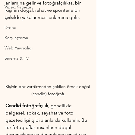
anlamına gelir ve fotoğrafçılıkta, bir 
Video Kamera
kişinin doğal, rahat ve spontane bir 
Lens
şekilde yakalanması anlamına gelir.
Drone
Karşılaştırma
Web Yayıncılığı
Sinema & TV
Kişinin poz verdirmeden çekilen örnek doğal 
(candid) fotoğrafı.
Candid fotoğrafçılık
, genellikle 
belgesel, sokak, seyahat ve foto 
gazeteciliği gibi alanlarda kullanılır. Bu 
tür fotoğraflar, insanların doğal 
davranışlarını ve duygularını yansıtır ve 