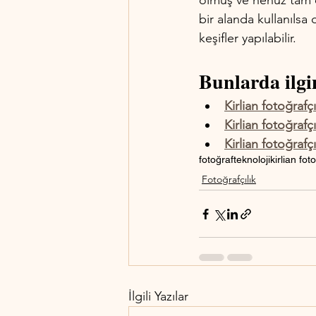
olmuş ve henüz tam ola
bir alanda kullanılsa
keşifler yapılabilir.
Bunlarda ilgin
Kirlian fotoğrafçıl
Kirlian fotoğrafç
Kirlian fotoğrafçı
fotoğraf
teknoloji
kirlian foto
Fotoğrafçılık
İlgili Yazılar