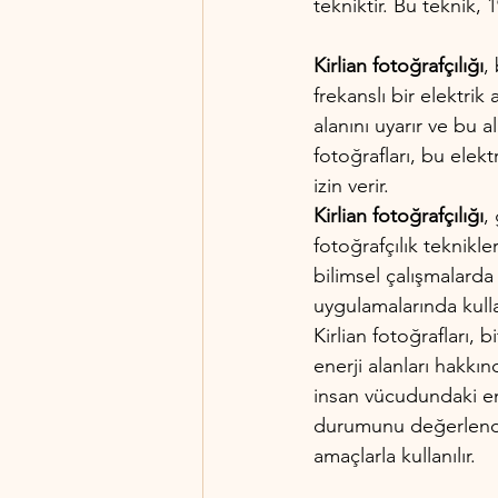
tekniktir. Bu teknik, 
Kirlian fotoğrafçılığı
,
frekanslı bir elektrik
alanını uyarır ve bu al
fotoğrafları, bu elek
izin verir.
Kirlian fotoğrafçılığı
,
fotoğrafçılık teknikler
bilimsel çalışmalarda 
uygulamalarında kulla
Kirlian fotoğrafları, b
enerji alanları hakkı
insan vücudundaki en
durumunu değerlendir
amaçlarla kullanılır.