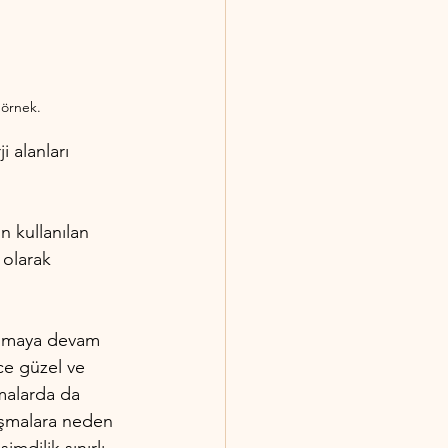
a örnek.
 alanları 
n kullanılan 
 olarak 
 olmaya devam 
ce güzel ve 
rmalarda da 
tışmalara neden 