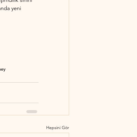
mdilik sınırlı 
anda yeni 
ney
Hepsini Gör