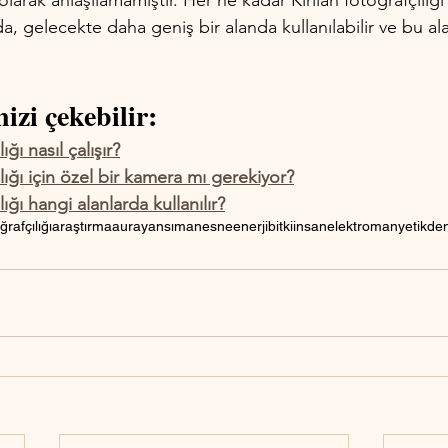
rak anlaşılamamıştır. Her ne kadar Kirlian fotoğrafçılığı şi
 da, gelecekte daha geniş bir alanda kullanılabilir ve bu al
izi çekebilir:
ığı nasıl çalışır?
ılığı için özel bir kamera mı gerekiyor?
lığı hangi alanlarda kullanılır?
ğrafçılığı
araştırma
aura
yansıma
nesne
enerji
bitki
insan
elektromanyetik
de