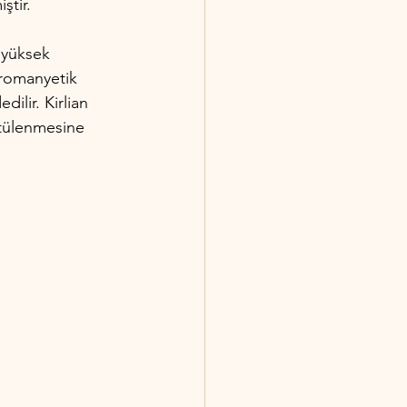
ştir.
 yüksek 
ktromanyetik 
dilir. Kirlian 
ntülenmesine 