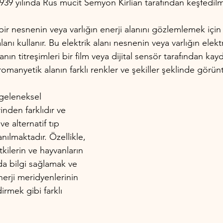
1939 yılında Rus mucit Semyon Kirlian tarafından keşfedilmi
 bir nesnenin veya varlığın enerji alanını gözlemlemek için
 alanı kullanır. Bu elektrik alanı nesnenin veya varlığın ele
anın titreşimleri bir film veya dijital sensör tarafından kayde
tromanyetik alanın farklı renkler ve şekiller şeklinde görü
 geleneksel 
inden farklıdır ve 
ve alternatif tıp 
nılmaktadır. Özellikle, 
itkilerin ve hayvanların 
nda bilgi sağlamak ve 
erji meridyenlerinin 
mek gibi farklı 