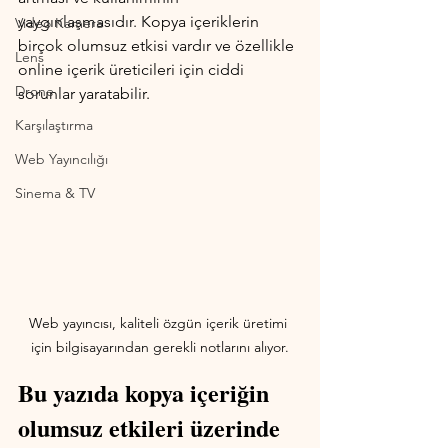
yaygınlaşmasıdır. Kopya içeriklerin 
Video Kamera
birçok olumsuz etkisi vardır ve özellikle 
Lens
online içerik üreticileri için ciddi 
Drone
sorunlar yaratabilir.
Karşılaştırma
Web Yayıncılığı
Sinema & TV
Web yayıncısı, kaliteli özgün içerik üretimi 
için bilgisayarından gerekli notlarını alıyor.
Bu yazıda kopya içeriğin 
olumsuz etkileri üzerinde 