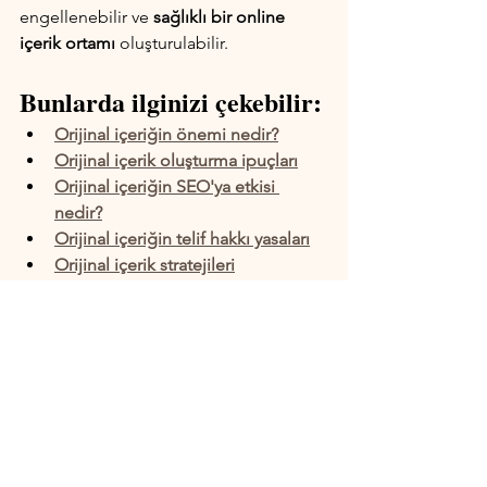
engellenebilir ve 
sağlıklı bir online 
içerik ortamı
 oluşturulabilir.
Bunlarda ilginizi çekebilir:
Orijinal içeriğin önemi nedir?
Orijinal içerik oluşturma ipuçları
Orijinal içeriğin SEO'ya etkisi 
nedir?
Orijinal içeriğin telif hakkı yasaları
Orijinal içerik stratejileri
Orijinal içerik pazarlama stratejileri
Web Yayıncılığı