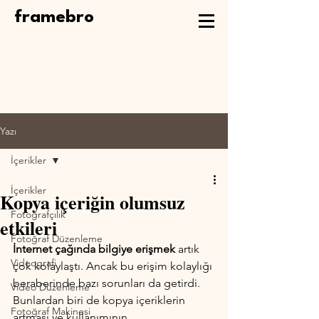
framebro
Yazı
İçerikler
İçerikler
Kopya içeriğin olumsuz
Fotoğrafçılık
etkileri
Fotoğraf Düzenleme
İnternet çağında bilgiye erişmek
 artık 
Videografi
çok kolaylaştı. Ancak bu erişim kolaylığı 
beraberinde bazı sorunları da getirdi. 
Video Düzenleme
Bunlardan biri de kopya içeriklerin 
Fotoğraf Makinesi
artması ve kullanımının 