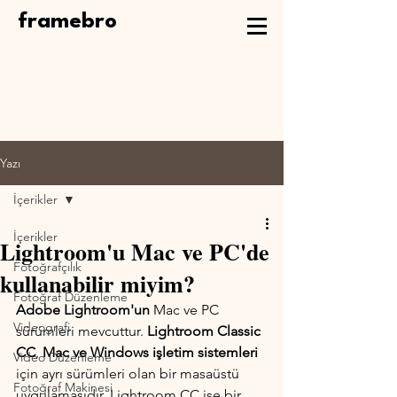
framebro
Yazı
İçerikler
İçerikler
Lightroom'u Mac ve PC'de
Fotoğrafçılık
kullanabilir miyim?
Fotoğraf Düzenleme
Adobe Lightroom'un
 Mac ve PC 
Videografi
sürümleri mevcuttur. 
Lightroom Classic 
CC
, 
Mac ve Windows işletim sistemleri
Video Düzenleme
için ayrı sürümleri olan bir masaüstü 
Fotoğraf Makinesi
uygulamasıdır. Lightroom CC ise bir 