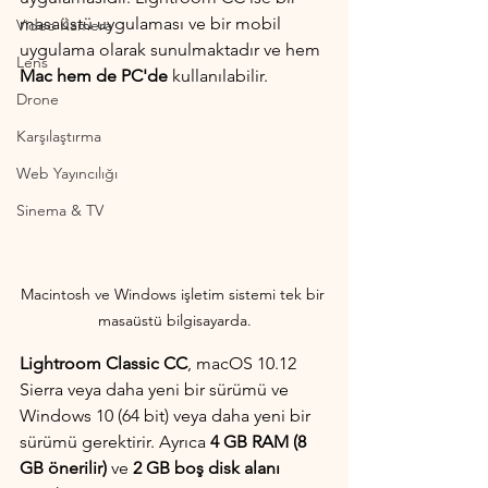
masaüstü uygulaması ve bir mobil 
Video Kamera
uygulama olarak sunulmaktadır ve hem 
Lens
Mac hem de PC'de
 kullanılabilir.
Drone
Karşılaştırma
Web Yayıncılığı
Sinema & TV
Macintosh ve Windows işletim sistemi tek bir 
masaüstü bilgisayarda.
Lightroom Classic CC
, macOS 10.12 
Sierra veya daha yeni bir sürümü ve 
Windows 10 (64 bit) veya daha yeni bir 
sürümü gerektirir. Ayrıca 
4 GB RAM (8 
GB önerilir)
 ve 
2 GB boş disk alanı