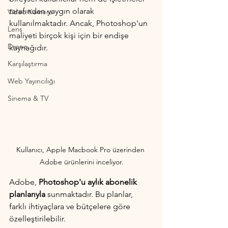
tarafından yaygın olarak 
Video Kamera
kullanılmaktadır. Ancak, Photoshop'un 
Lens
maliyeti birçok kişi için bir endişe 
Drone
kaynağıdır.
Karşılaştırma
Web Yayıncılığı
Sinema & TV
Kullanıcı, Apple Macbook Pro üzerinden 
Adobe ürünlerini inceliyor.
Adobe, 
Photoshop'u aylık abonelik 
planlarıyla
 sunmaktadır. Bu planlar, 
farklı ihtiyaçlara ve bütçelere göre 
özelleştirilebilir. 