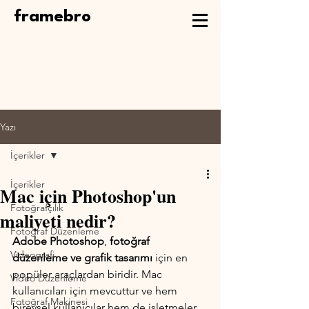
framebro
Yazı
İçerikler
İçerikler
Mac için Photoshop'un
Fotoğrafçılık
maliyeti nedir?
Fotoğraf Düzenleme
Adobe Photoshop
, 
fotoğraf 
Videografi
düzenleme ve grafik tasarımı
 için en 
popüler araçlardan biridir. Mac 
Video Düzenleme
kullanıcıları için mevcuttur ve hem 
Fotoğraf Makinesi
bireysel kullanıcılar hem de işletmeler 