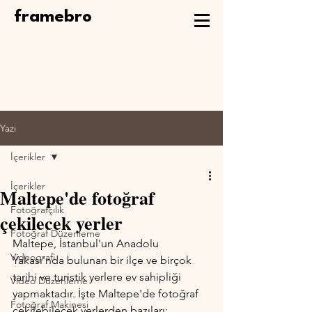
framebro
Yazı
İçerikler
İçerikler
Maltepe'de fotoğraf
Fotoğrafçılık
çekilecek yerler
Fotoğraf Düzenleme
Maltepe, İstanbul'un Anadolu 
Videografi
Yakası'nda bulunan bir ilçe ve birçok 
tarihi ve turistik yerlere ev sahipliği 
Video Düzenleme
yapmaktadır. İşte Maltepe'de fotoğraf 
Fotoğraf Makinesi
çekilebilecek yerlerden bazıları: