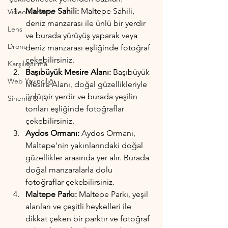
Maltepe Sahili:
 Maltepe Sahili, 
Video Kamera
deniz manzarası ile ünlü bir yerdir 
Lens
ve burada yürüyüş yaparak veya 
Drone
deniz manzarası eşliğinde fotoğraf 
çekebilirsiniz.
Karşılaştırma
Başıbüyük Mesire Alanı:
 Başıbüyük 
Web Yayıncılığı
Mesire Alanı, doğal güzellikleriyle 
ünlü bir yerdir ve burada yeşilin 
Sinema & TV
tonları eşliğinde fotoğraflar 
çekebilirsiniz.
Aydos Ormanı:
 Aydos Ormanı, 
Maltepe'nin yakınlarındaki doğal 
güzellikler arasında yer alır. Burada 
doğal manzaralarla dolu 
fotoğraflar çekebilirsiniz.
Maltepe Parkı: 
Maltepe Parkı, yeşil 
alanları ve çeşitli heykelleri ile 
dikkat çeken bir parktır ve fotoğraf 