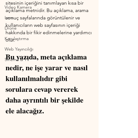
sitesinin içeriğini tanımlayan kısa bir 
Video Kamera
açıklama metnidir. Bu açıklama, arama 
Lens
sonuç sayfalarında görüntülenir ve 
kullanıcıların web sayfasının içeriği 
Drone
hakkında bir fikir edinmelerine yardımcı 
Karşılaştırma
olur. 
Web Yayıncılığı
Bu yazıda, meta açıklama 
Sinema & TV
nedir, ne işe yarar ve nasıl 
kullanılmalıdır gibi 
sorulara cevap vererek 
daha ayrıntılı bir şekilde 
ele alacağız.