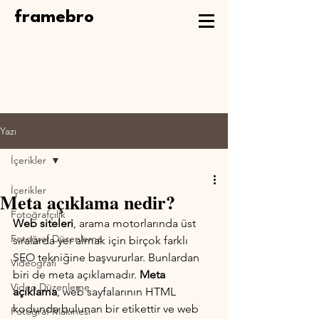
framebro
Yazı
İçerikler
İçerikler
Meta açıklama nedir?
Fotoğrafçılık
Web siteleri
, arama motorlarında üst 
Fotoğraf Düzenleme
sıralarda yer almak için birçok farklı 
SEO tekniğine başvururlar. Bunlardan 
Videografi
biri de meta açıklamadır. 
Meta 
Video Düzenleme
açıklama
, web sayfalarının HTML 
kodunda bulunan bir etikettir ve web 
Fotoğraf Makinesi