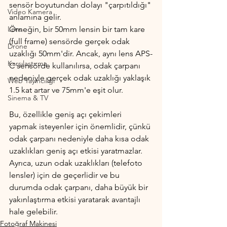
sensör boyutundan dolayı "çarpıtıldığı" 
Video Kamera
anlamına gelir.
Lens
Örneğin, bir 50mm lensin bir tam kare 
(full frame) sensörde gerçek odak 
Drone
uzaklığı 50mm'dir. Ancak, aynı lens APS-
Karşılaştırma
C sensörde kullanılırsa, odak çarpanı 
nedeniyle gerçek odak uzaklığı yaklaşık 
Web Yayıncılığı
1.5 kat artar ve 75mm'e eşit olur.
Sinema & TV
Bu, özellikle geniş açı çekimleri 
yapmak isteyenler için önemlidir, çünkü 
odak çarpanı nedeniyle daha kısa odak 
uzaklıkları geniş açı etkisi yaratmazlar. 
Ayrıca, uzun odak uzaklıkları (telefoto 
lensler) için de geçerlidir ve bu 
durumda odak çarpanı, daha büyük bir 
yakınlaştırma etkisi yaratarak avantajlı 
hale gelebilir.
Fotoğraf Makinesi