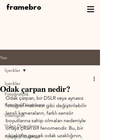
framebro
Yazı
İçerikler
İçerikler
Odak çarpan nedir?
Fotoğrafçılık
Odak çarpan, bir DSLR veya aynasız 
Fotoğraf Düzenleme
fotoğraf makinesi gibi değiştirilebilir 
lensli kameraların, farklı sensör 
Videografi
boyutlarına sahip olmaları nedeniyle 
Video Düzenleme
ortaya çıkan bir fenomendir. Bu, bir 
objektifin gerçek odak uzaklığının, 
Fotoğraf Makinesi