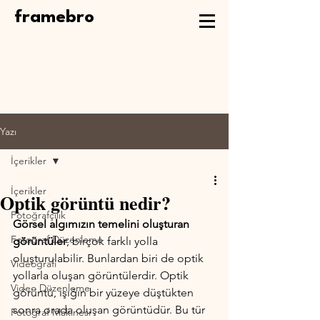
framebro
Yazı
İçerikler
İçerikler
Optik görüntü nedir?
Fotoğrafçılık
Görsel algımızın temelini oluşturan 
Fotoğraf Düzenleme
görüntüler
, birçok farklı yolla 
oluşturulabilir. Bunlardan biri de optik 
Videografi
yollarla oluşan görüntülerdir. Optik 
Video Düzenleme
görüntü, ışığın bir yüzeye düştükten 
sonra orada oluşan görüntüdür. Bu tür 
Fotoğraf Makinesi