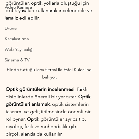
görüntüler, optik yollarla oluştuğu için 
Video Kamera
optik yasaları kullanarak incelenebilir ve 
Lens
analiz edilebilir.
Drone
Karşılaştırma
Web Yayıncılığı
Sinema & TV
Elinde tuttuğu lens filtresi ile Eyfel Kulesi'ne 
bakıyor.
Optik görüntülerin incelenmesi
, farklı 
disiplinlerde önemli bir yer tutar.
 Optik 
görüntüleri anlamak
, optik sistemlerin 
tasarımı ve geliştirilmesinde önemli bir 
rol oynar. Optik görüntüler ayrıca tıp, 
biyoloji, fizik ve mühendislik gibi 
birçok alanda da kullanılır.