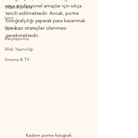
veya profesyonel amaçlar için sıkça 
Video Kamera
tercih edilmektedir. Ancak, portre 
Lens
fotoğrafçılığı yaparak para kazanmak 
için bazı stratejiler izlenmesi 
Drone
gerekmektedir.
Karşılaştırma
Web Yayıncılığı
Sinema & TV
Kadının portre fotoğrafı.