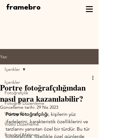
framebro
Yazı
İçerikler
İçerikler
Portre fotoğrafçılığından
Fotoğrafçılık
nasıl para kazanılabilir?
Fotoğraf Düzenleme
Güncelleme tarihi:
29 Nis 2023
Videografi
Portre fotoğrafçılığı
, kişilerin yüz 
ifadelerini, karakteristik özelliklerini ve 
Video Düzenleme
tarzlarını yansıtan özel bir türdür. Bu tür 
Fotoğraf Makinesi
fotoğrafçılık, özellikle özel günlerde 