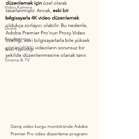
düzenlemek için
 özel olarak 
Video Kamera
tasarlanmıştır. Ancak,
 eski bir 
Lens
bilgisayarla 4K video düzenlemek
oldukça zorlayıcı olabilir. Bu nedenle, 
Drone
Adobe Premier Pro'nun Proxy Video 
Karşılaştırma
özelliği, eski bilgisayarlarla bile yüksek 
çözünürlüklü videoların sorunsuz bir 
Web Yayıncılığı
şekilde düzenlenmesine olanak tanır.
Sinema & TV
Geniş video kurgu monitöründe Adobe 
Premier Pro video düzenleme programı 