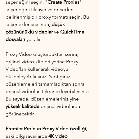
seçeneğini seçin. "
Create Proxies
" 
seçeneğini tıklayın ve önceden 
belirlenmiş bir proxy formatı seçin. Bu 
seçenekler arasında, 
düşük 
çözünürlüklü videolar
 ve
 QuickTime 
dosyaları
 yer alır.
Proxy Video oluşturduktan sonra, 
orijinal video klipleri yerine Proxy 
Video'ları kullanarak videoyu 
düzenleyebilirsiniz. Yaptığınız 
düzenlemeleri tamamladıktan sonra, 
orijinal videoları tekrar ekleyebilirsiniz. 
Bu sayede, düzenlemeleriniz yine 
yüksek kalitede
 orijinal videolarda 
görünecektir.
Premier Pro'nun Proxy Video özelliği
, 
eski bilgisayarlarda 
4K video 