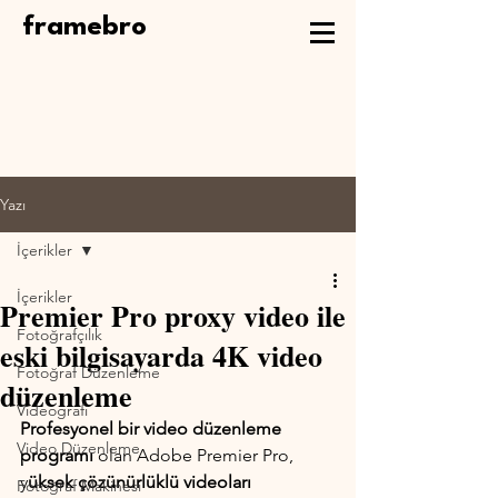
framebro
Yazı
İçerikler
İçerikler
Premier Pro proxy video ile
Fotoğrafçılık
eski bilgisayarda 4K video
Fotoğraf Düzenleme
düzenleme
Videografi
Profesyonel bir video düzenleme 
Video Düzenleme
programı
 olan Adobe Premier Pro, 
y
üksek çözünürlüklü videoları 
Fotoğraf Makinesi