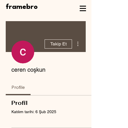
framebro
Diğer Eylemler
Takip Et
ceren coşkun
Profile
Profil
Katılım tarihi: 6 Şub 2025