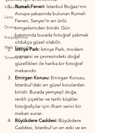
Rumeli Feneri:
 İstanbul Boğazı'nın 
Video Kamera
Avrupa yakasında bulunan Rumeli 
Lens
Feneri, Sarıyer'in en ünlü 
Drone
simgelerinden biridir. Gün 
batımında burada fotoğraf çekmek 
Karşılaştırma
oldukça güzel olabilir.
Web Yayıncılığı
İstinye Park:
 İstinye Park, modern 
mimarisi ve çevresindeki doğal 
Sinema & TV
güzellikleri ile harika bir fotoğraf 
mekanıdır.
Emirgan Korusu:
 Emirgan Korusu, 
İstanbul'daki en güzel korulardan 
biridir. Burada yemyeşil doğa, 
renkli çiçekler ve tarihi köşkler 
fotoğrafçılar için ilham verici bir 
mekan sunar.
Büyükdere Caddesi:
 Büyükdere 
Caddesi, İstanbul'un en eski ve en 