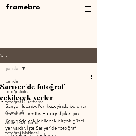
framebro
Yazı
İçerikler
İçerikler
Sarıyer'de fotoğraf
Fotoğrafçılık
çekilecek yerler
Fotoğraf Düzenleme
Sarıyer, İstanbul'un kuzeyinde bulunan 
Videografi
güzel bir semttir. Fotoğrafçılar için 
Sarıyer'de çekilebilecek birçok güzel 
Video Düzenleme
yer vardır. İşte Sarıyer'de fotoğraf 
Fotoğraf Makinesi
çekmek için önerilerimiz: