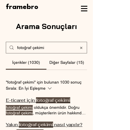
framebro
Arama Sonuçları
İçerikler (1030)
Diğer Sayfalar (15)
"fotoğraf çekimi" için bulunan 1030 sonuç
Sırala:
En İyi Eşleşme
E-ticaret için
fotoğraf çekimi
fotoğraf çekimi
oldukça önemlidir. Doğru
fotoğraf çekimi
, müşterilerin ürün hakkında
daha fazla bilgi sahibi olmalarını ve ürün
hakkında E-ticaret için
Yakın
fotoğraf çekimi
fotoğraf çekimi
nasıl yapılır?
yapılırken aşağıdaki faktörlere dikkat