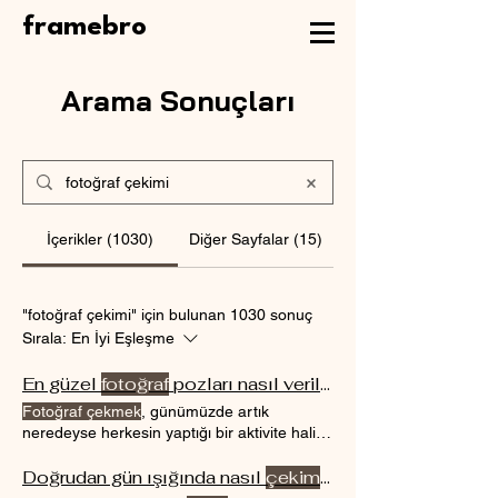
framebro
Arama Sonuçları
İçerikler (1030)
Diğer Sayfalar (15)
"fotoğraf çekimi" için bulunan 1030 sonuç
Sırala:
En İyi Eşleşme
En güzel
fotoğraf
pozları nasıl verilir?
Fotoğraf çekmek
, günümüzde artık
neredeyse herkesin yaptığı bir aktivite haline
geldi. Ancak güzel bir
fotoğraf çekmek
için
sadece iyi bir kamera ve doğru ışık şartları
Doğrudan gün ışığında nasıl
çekim
yapılır?
yeterli olmaz. Omuz Üstü
Fotoğraf
Omuz