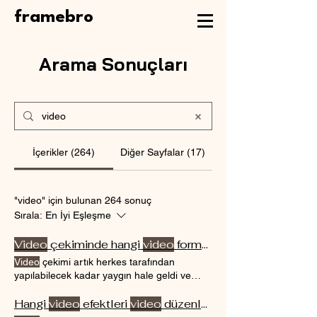
framebro
Arama Sonuçları
İçerikler (264)
Diğer Sayfalar (17)
"video" için bulunan 264 sonuç
Sırala:
En İyi Eşleşme
Video
çekiminde hangi
video
formatları kullanılmalıdır?
Video
çekimi artık herkes tarafından
yapılabilecek kadar yaygın hale geldi ve
birçok farklı
video
formatı Bu nedenle,
video
çekimi için hangi
Hangi
video
efektleri
video
formatlarının en
video
düzenlemede kullanılabilir?
uygun olduğunu belirlemek oldukça