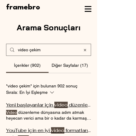
framebro
Arama Sonuçları
İçerikler (902)
Diğer Sayfalar (17)
"video çekim" için bulunan 902 sonuç
Sırala:
En İyi Eşleşme
Yeni başlayanlar için
video
düzenleme rehberi
Video
düzenleme dünyasına adım atmak
heyecan verici ama bir o kadar da karmaşık
olabilir. DaVinci Resolve : Hem
video
düzenleme hem de renk düzenleme için
YouTube için en iyi
video
formatları ve ayarları
güçlü bir yazılım. Kesme işlemi,
videonun