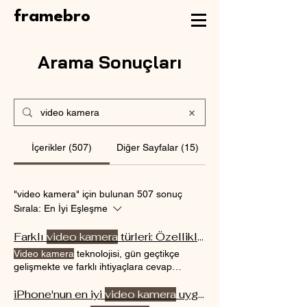
framebro
Arama Sonuçları
İçerikler (507)
Diğer Sayfalar (15)
"video kamera" için bulunan 507 sonuç
Sırala:
En İyi Eşleşme
Farklı
video kamera
türleri: Özellikler ve kullanım alanları
Video kamera
teknolojisi, gün geçtikçe
gelişmekte ve farklı ihtiyaçlara cevap
verebilecek çeşitli
kamera
İşte farklı
video
kamera
iPhone'nun en iyi
türleri, özellikleri ve kullanım
video kamera
uygulama listesi
alanları: 1. Profesyonel
Video Kameraları