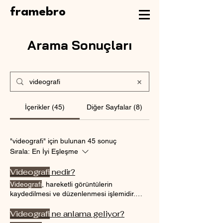
framebro
Arama Sonuçları
İçerikler (45)
Diğer Sayfalar (8)
"videografi" için bulunan 45 sonuç
Sırala:
En İyi Eşleşme
Videografi
nedir?
Videografi
, hareketli görüntülerin
kaydedilmesi ve düzenlenmesi işlemidir.
Videografi
, bir video kameranın kullanımı,
aydınlatma, ses kaydı, post prodüksiyon
Videografi
ne anlama geliyor?
(kurgu, renk düzeltme
Videografi
, hikayenin