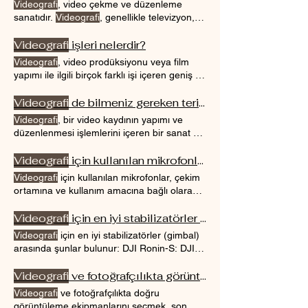
Videografi
, video çekme ve düzenleme
anlatımında önemli bir rol oynar. Bir
sanatıdır.
Videografi
, genellikle televizyon,
videografi
profesyoneli, bir konunun doğru
film, belgesel, müzik video, reklam ve diğer
bir şekilde kaydedilmesi ve doğru bir şekilde
medya ürünlerinin yapımı
Videografi
işleri nelerdir?
Videografi
, video
sunulması
Videografi
, günümüzde dijital
prodüksiyonunun her aşamasını kapsar,
Videografi
, video prodüksiyonu veya film
teknolojinin gelişmesiyle birlikte daha
yani video çekimi, ses kaydı, kurgu, efektler
yapımı ile ilgili birçok farklı işi içeren geniş bir
erişilebilir hale gelmiştir.
Videografi
, video prodüksiyonunda önemli
alandır
Videografi
işleri, aşağıdakiler dahil
bir rol oynamaktadır. İyi bir
videografi
, doğru
birçok farklı türde videoların çekiminden,
Videografi
de bilmeniz gereken terimler
teknikler ve ekipman kullanarak, izleyicilere
düzenlenmesinden ve Bu işlerin her biri
Videografi
, bir video kaydının yapımı ve
çekici ve ilgi çekici videolar
farklı teknikler ve beceriler gerektirdiğinden,
düzenlenmesi işlemlerini içeren bir sanat ve
videografi
ile uğraşanlar genellikle
meslektir. Aşağıda,
videografi
ile ilgili en
yaygın terimlerden bazıları açıklanmıştır.
Videografi
için kullanılan mikrofonlar nelerdir?
Videografi
için kullanılan mikrofonlar, çekim
ortamına ve kullanım amacına bağlı olarak
değişebilir.
Videografi
için en iyi stabilizatörler nelerdir?
Videografi
için en iyi stabilizatörler (gimbal)
arasında şunlar bulunur: DJI Ronin-S: DJI
Ronin-S, üstün
Videografi
ve fotoğrafçılıkta görüntüleme ekipmanları nasıl seçilir?
Videografi
ve fotoğrafçılıkta doğru
görüntüleme ekipmanlarını seçmek, son