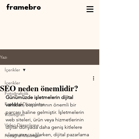
framebro
Yazı
İçerikler
İçerikler
SEO neden önemlidir?
Fotoğrafçılık
Günümüzde işletmelerin dijital 
Fotoğraf Düzenleme
varlıkları
, başarılarının önemli bir 
parçası haline gelmiştir. İşletmelerin 
Videografi
web siteleri, ürün veya hizmetlerinin 
Video Düzenleme
dijital dünyada daha geniş kitlelere 
ulaşmasını sağlarken, dijital pazarlama 
Fotoğraf Makinesi