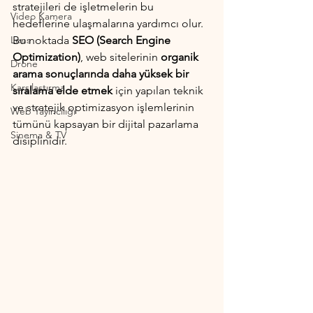
stratejileri de işletmelerin bu 
Video Kamera
hedeflerine ulaşmalarına yardımcı olur. 
Lens
Bu noktada 
SEO (Search Engine 
Optimization)
, web sitelerinin 
organik 
Drone
arama sonuçlarında daha yüksek bir 
Karşılaştırma
sıralama elde etmek
 için yapılan teknik 
ve stratejik optimizasyon işlemlerinin 
Web Yayıncılığı
tümünü kapsayan bir dijital pazarlama 
Sinema & TV
disiplinidir. 