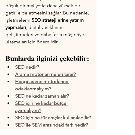
düşük bir maliyetle daha yüksek bir 
getiri elde etmesini sağlar. Bu nedenle, 
işletmelerin 
SEO stratejilerine yatırım 
yapmaları
, dijital varlıklarını 
geliştirmeleri ve daha fazla müşteriye 
ulaşmaları için önemlidir.
Bunlarda ilginizi çekebilir:
SEO nedir?
Arama motorları neleri tarar?
Hangi arama motorlarına 
odaklanmalıyım?
SEO ne kadar zaman alır?
SEO için ne kadar bütçe 
ayırmalıyım?
SEO için ne tür araçlar kullanılabilir?
SEO ile SEM arasındaki fark nedir?
SEO ve PPC arasındaki fark nedir?