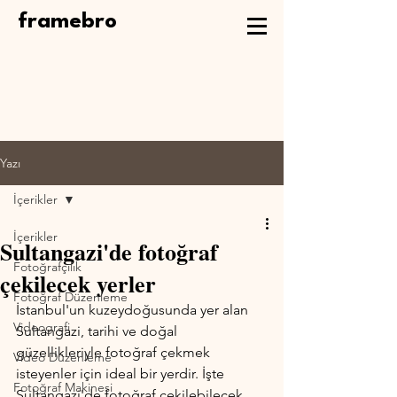
framebro
Yazı
İçerikler
İçerikler
Sultangazi'de fotoğraf
Fotoğrafçılık
çekilecek yerler
Fotoğraf Düzenleme
İstanbul'un kuzeydoğusunda yer alan 
Videografi
Sultangazi, tarihi ve doğal 
güzellikleriyle fotoğraf çekmek 
Video Düzenleme
isteyenler için ideal bir yerdir. İşte 
Fotoğraf Makinesi
Sultangazi'de fotoğraf çekilebilecek 