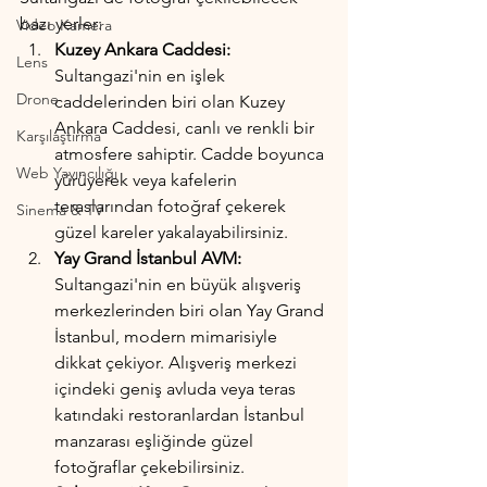
bazı yerler:
Video Kamera
Kuzey Ankara Caddesi:
Lens
Sultangazi'nin en işlek 
Drone
caddelerinden biri olan Kuzey 
Ankara Caddesi, canlı ve renkli bir 
Karşılaştırma
atmosfere sahiptir. Cadde boyunca 
Web Yayıncılığı
yürüyerek veya kafelerin 
teraslarından fotoğraf çekerek 
Sinema & TV
güzel kareler yakalayabilirsiniz.
Yay Grand İstanbul AVM:
Sultangazi'nin en büyük alışveriş 
merkezlerinden biri olan Yay Grand 
İstanbul, modern mimarisiyle 
dikkat çekiyor. Alışveriş merkezi 
içindeki geniş avluda veya teras 
katındaki restoranlardan İstanbul 
manzarası eşliğinde güzel 
fotoğraflar çekebilirsiniz.