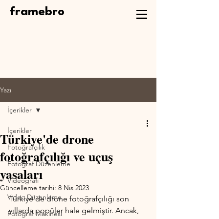
framebro
Yazı
İçerikler
İçerikler
Türkiye'de drone
Fotoğrafçılık
fotoğrafçılığı ve uçuş
Fotoğraf Düzenleme
yasaları
Videografi
Güncelleme tarihi:
8 Nis 2023
Video Düzenleme
Türkiye'de drone fotoğrafçılığı son 
yıllarda popüler hale gelmiştir. Ancak, 
Fotoğraf Makinesi