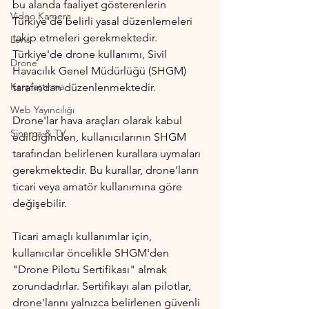
bu alanda faaliyet gösterenlerin 
Video Kamera
Türkiye'de belirli yasal düzenlemeleri 
takip etmeleri gerekmektedir. 
Lens
Türkiye'de drone kullanımı, Sivil 
Drone
Havacılık Genel Müdürlüğü (SHGM) 
Karşılaştırma
tarafından düzenlenmektedir.
Web Yayıncılığı
Drone'lar hava araçları olarak kabul 
Sinema & TV
edildiğinden, kullanıcılarının SHGM 
tarafından belirlenen kurallara uymaları 
gerekmektedir. Bu kurallar, drone'ların 
ticari veya amatör kullanımına göre 
değişebilir.
Ticari amaçlı kullanımlar için, 
kullanıcılar öncelikle SHGM'den 
"Drone Pilotu Sertifikası" almak 
zorundadırlar. Sertifikayı alan pilotlar, 
drone'larını yalnızca belirlenen güvenli 