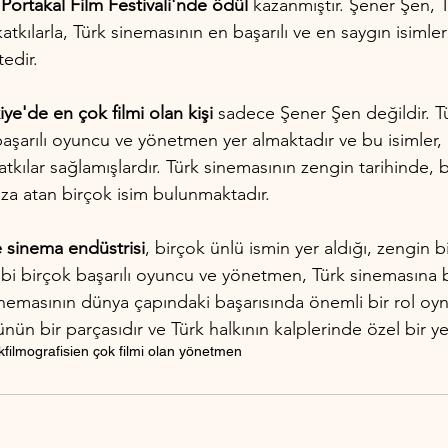
 Portakal Film Festivali'nde ödül
 kazanmıştır. Şener Şen, 
atkılarla, Türk sinemasının en başarılı ve en saygın isimler
edir.
iye'de en çok filmi olan kişi
 sadece Şener Şen değildir. T
aşarılı oyuncu ve yönetmen yer almaktadır ve bu isimler,
tkılar sağlamışlardır. Türk sinemasının zengin tarihinde, b
a atan birçok isim bulunmaktadır.
e sinema endüstrisi
, birçok ünlü ismin yer aldığı, zengin bi
ibi birçok başarılı oyuncu ve yönetmen, Türk sinemasına b
inemasının dünya çapındaki başarısında önemli bir rol oyna
nün bir parçasıdır ve Türk halkının kalplerinde özel bir ye
k
filmografisi
en çok filmi olan yönetmen