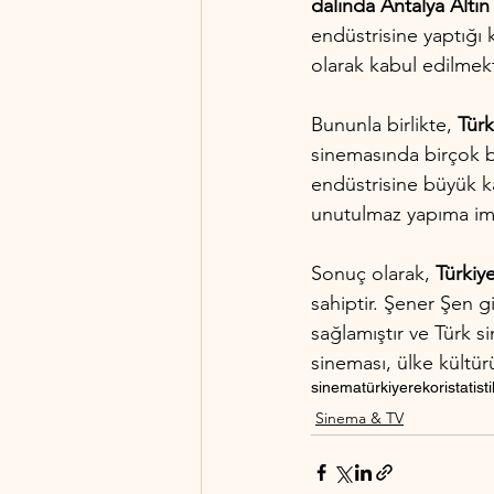
dalında Antalya Altın
endüstrisine yaptığı k
olarak kabul edilmekt
Bununla birlikte,
 Türk
sinemasında birçok b
endüstrisine büyük ka
unutulmaz yapıma imz
Sonuç olarak, 
Türkiy
sahiptir. Şener Şen g
sağlamıştır ve Türk s
sineması, ülke kültürü
sinema
türkiye
rekor
istatisti
Sinema & TV