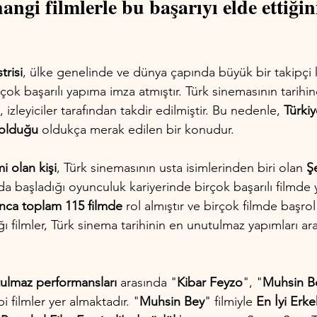
ngi filmlerle bu başarıyı elde ettiğin
trisi
, ülke genelinde ve dünya çapında büyük bir takipçi k
rçok başarılı yapıma imza atmıştır. Türk sinemasının tarihi
zleyiciler tarafından takdir edilmiştir. Bu nedenle, 
Türki
m olduğu
 oldukça merak edilen bir konudur.
i olan kişi
, Türk sinemasının usta isimlerinden biri olan 
Ş
da başladığı oyunculuk kariyerinde birçok başarılı filmde ye
nca toplam 115 filmde
 rol almıştır ve birçok filmde başrol
ğı filmler, Türk sinema tarihinin en unutulmaz yapımları ar
ulmaz performansları
 arasında "
Kibar Feyzo
", "
Muhsin B
bi filmler yer almaktadır. "
Muhsin Bey
" filmiyle 
En İyi Erk