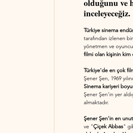
olduğunu ve ha
inceleyeceğiz.
Türkiye sinema endüs
tarafından izlenen bi
yönetmen ve oyuncu, i
filmi olan kişinin ki
Türkiye'de en çok film
Şener Şen, 1969 yılın
Sinema kariyeri boyu
Şener Şen'in yer aldı
almaktadır.
Şener Şen'in en unut
ve "
Çiçek Abbas
" gi