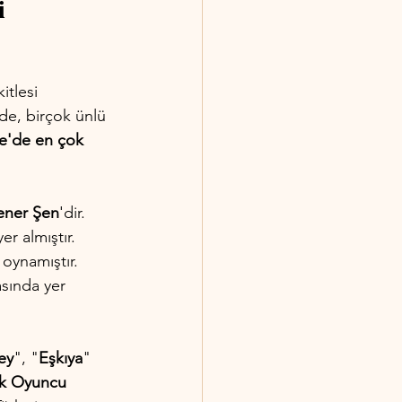
i 
itlesi 
nde, birçok ünlü 
ye'de en çok 
ener Şen
'dir. 
r almıştır. 
 oynamıştır. 
asında yer 
ey
", "
Eşkıya
" 
ek Oyuncu 