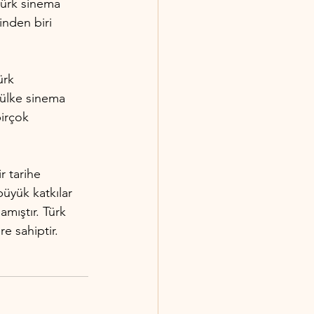
Türk sinema 
inden biri 
ürk 
 ülke sinema 
irçok 
r tarihe 
üyük katkılar 
mıştır. Türk 
re sahiptir.