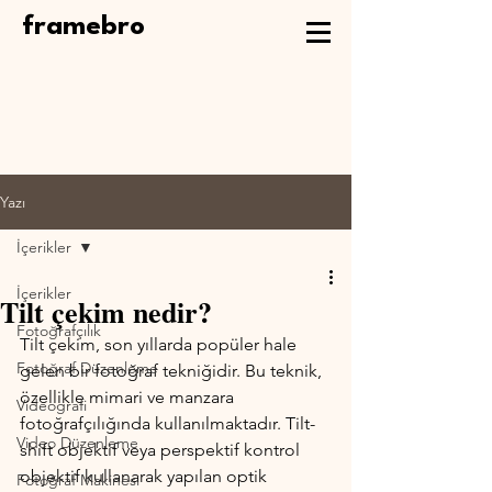
framebro
Yazı
İçerikler
İçerikler
Tilt çekim nedir?
Fotoğrafçılık
Tilt çekim, son yıllarda popüler hale 
Fotoğraf Düzenleme
gelen bir fotoğraf tekniğidir. Bu teknik, 
özellikle mimari ve manzara 
Videografi
fotoğrafçılığında kullanılmaktadır. Tilt-
Video Düzenleme
shift objektif veya perspektif kontrol 
objektif kullanarak yapılan optik 
Fotoğraf Makinesi