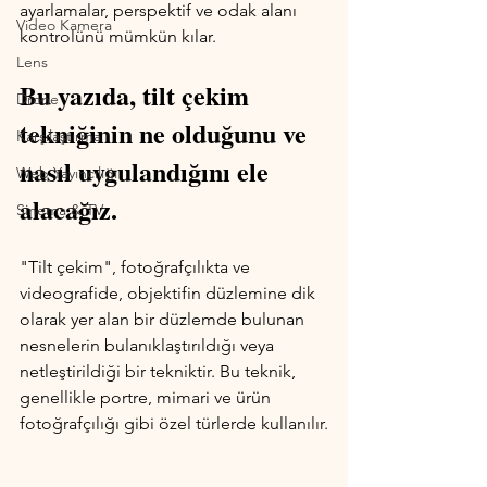
ayarlamalar, perspektif ve odak alanı 
Video Kamera
kontrolünü mümkün kılar.
Lens
Bu yazıda, tilt çekim 
Drone
tekniğinin ne olduğunu ve 
Karşılaştırma
nasıl uygulandığını ele 
Web Yayıncılığı
alacağız.
Sinema & TV
"Tilt çekim", fotoğrafçılıkta ve 
videografide, objektifin düzlemine dik 
olarak yer alan bir düzlemde bulunan 
nesnelerin bulanıklaştırıldığı veya 
netleştirildiği bir tekniktir. Bu teknik, 
genellikle portre, mimari ve ürün 
fotoğrafçılığı gibi özel türlerde kullanılır.