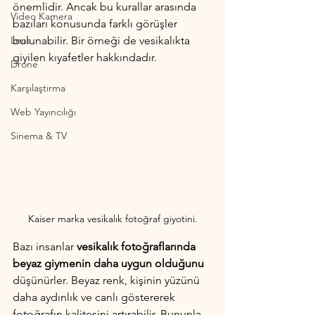
önemlidir. Ancak bu kurallar arasında 
Video Kamera
bazıları konusunda farklı görüşler 
Lens
bulunabilir. Bir örneği de vesikalıkta 
giyilen kıyafetler hakkındadır.
Drone
Karşılaştırma
Web Yayıncılığı
Sinema & TV
Kaiser marka vesikalık fotoğraf giyotini.
Bazı insanlar 
vesikalık fotoğraflarında 
beyaz giymenin daha uygun olduğunu 
düşünürler. Beyaz renk, kişinin yüzünü 
daha aydınlık ve canlı göstererek 
fotoğrafın kalitesini artırabilir. Bununla 