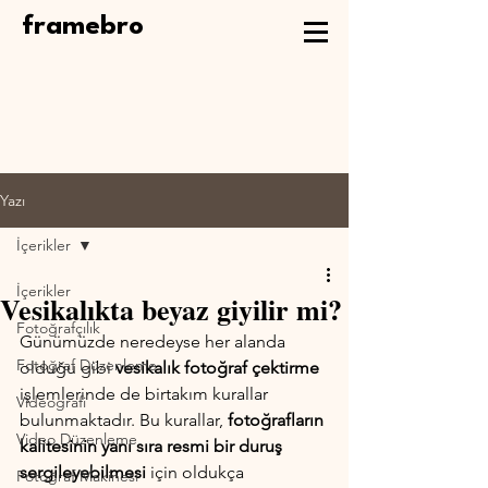
framebro
Yazı
İçerikler
İçerikler
Vesikalıkta beyaz giyilir mi?
Fotoğrafçılık
Günümüzde neredeyse her alanda 
Fotoğraf Düzenleme
olduğu gibi 
vesikalık fotoğraf çektirme
işlemlerinde de birtakım kurallar 
Videografi
bulunmaktadır. Bu kurallar, 
fotoğrafların 
Video Düzenleme
kalitesinin yanı sıra resmi bir duruş 
sergileyebilmesi
 için oldukça 
Fotoğraf Makinesi