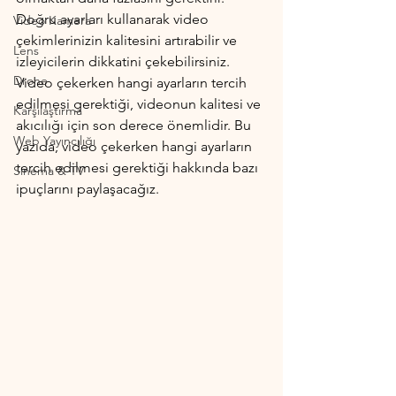
Doğru ayarları kullanarak video 
Video Kamera
çekimlerinizin kalitesini artırabilir ve 
Lens
izleyicilerin dikkatini çekebilirsiniz. 
Drone
Video çekerken hangi ayarların tercih 
edilmesi gerektiği, videonun kalitesi ve 
Karşılaştırma
akıcılığı için son derece önemlidir. Bu 
Web Yayıncılığı
yazıda, video çekerken hangi ayarların 
tercih edilmesi gerektiği hakkında bazı 
Sinema & TV
ipuçlarını paylaşacağız.