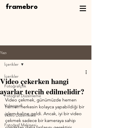
framebro
Yazı
İçerikler
İçerikler
Video çekerken hangi
Fotoğrafçılık
ayarlar tercih edilmelidir?
Fotoğraf Düzenleme
Video çekmek, günümüzde hemen 
Videografi
hemen herkesin kolayca yapabildiği bir 
işlem haline geldi. Ancak, iyi bir video 
Video Düzenleme
çekmek sadece bir kameraya sahip 
Fotoğraf Makinesi
olmaktan daha fazlasını gerektirir. 