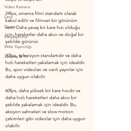
Video Kamera
24fps, sinema filmi standartı olarak 
Lens
kabul edilir ve filmvari bir görünüm 
Drone
verir. Daha yavaş bir kare hızı olduğu 
için, hareketler daha akıcı ve doğal bir 
Karşılaştırma
şekilde görünür.
Web Yayıncılığı
30fps, televizyon standartıdır ve daha 
Sinema & TV
hızlı hareketleri yakalamak için idealdir. 
Bu, spor videoları ve canlı yayınlar için 
daha uygun olabilir.
60fps, daha yüksek bir kare hızıdır ve 
daha hızlı hareketleri daha akıcı bir 
şekilde yakalamak için idealdir. Bu, 
aksiyon sahneleri ve slow motion 
çekimleri gibi videolar için daha uygun 
olabilir.