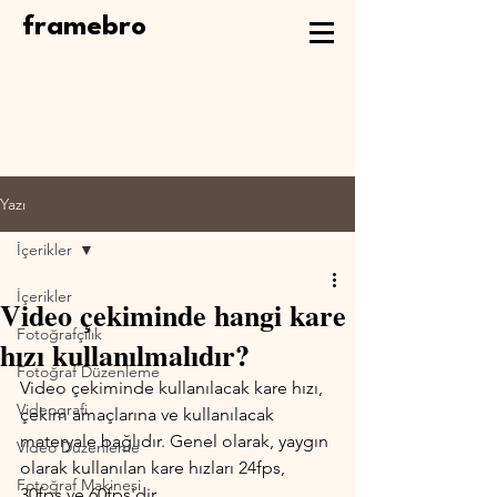
framebro
Yazı
İçerikler
İçerikler
Video çekiminde hangi kare
Fotoğrafçılık
hızı kullanılmalıdır?
Fotoğraf Düzenleme
Video çekiminde kullanılacak kare hızı, 
Videografi
çekim amaçlarına ve kullanılacak 
materyale bağlıdır. Genel olarak, yaygın 
Video Düzenleme
olarak kullanılan kare hızları 24fps, 
Fotoğraf Makinesi
30fps ve 60fps'dir.