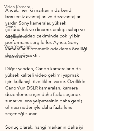
Video Kamera
Ancak, her iki markanın da kendi 
benzersiz avantajları ve dezavantajları 
Lens
vardır. Sony kameralar, yüksek 
Drone
çözünürlük ve dinamik aralığa sahip ve 
özellikle video çekiminde çok iyi bir 
Karşılaştırma
performans sergilerler. Ayrıca, Sony 
Web Yayıncılığı
kameraların otomatik odaklama özelliği 
de çok yüksektir.
Sinema & TV
Diğer yandan, Canon kameraların da 
yüksek kaliteli video çekimi yapmak 
için kullanışlı özellikleri vardır. Özellikle 
Canon'un DSLR kameraları, kamera 
düzenlemesi için daha fazla seçenek 
sunar ve lens yelpazesinin daha geniş 
olması nedeniyle daha fazla lens 
seçeneği sunar.
Sonuç olarak, hangi markanın daha iyi 