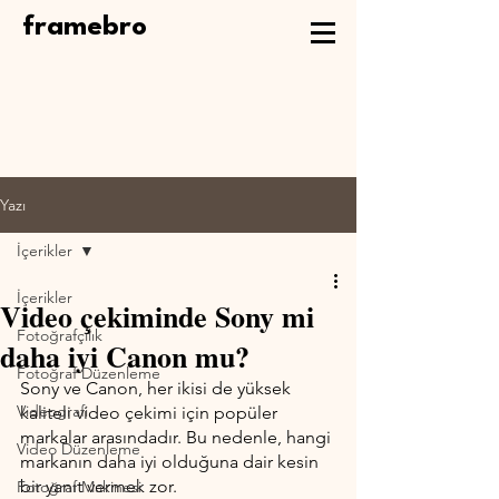
framebro
Yazı
İçerikler
İçerikler
Video çekiminde Sony mi
Fotoğrafçılık
daha iyi Canon mu?
Fotoğraf Düzenleme
Sony ve Canon, her ikisi de yüksek 
Videografi
kaliteli video çekimi için popüler 
markalar arasındadır. Bu nedenle, hangi 
Video Düzenleme
markanın daha iyi olduğuna dair kesin 
bir yanıt vermek zor.
Fotoğraf Makinesi