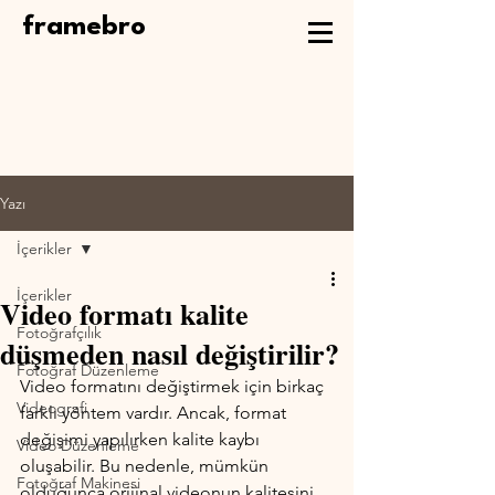
framebro
Yazı
İçerikler
İçerikler
Video formatı kalite
Fotoğrafçılık
düşmeden nasıl değiştirilir?
Fotoğraf Düzenleme
Video formatını değiştirmek için birkaç 
Videografi
farklı yöntem vardır. Ancak, format 
değişimi yapılırken kalite kaybı 
Video Düzenleme
oluşabilir. Bu nedenle, mümkün 
Fotoğraf Makinesi
olduğunca orijinal videonun kalitesini 