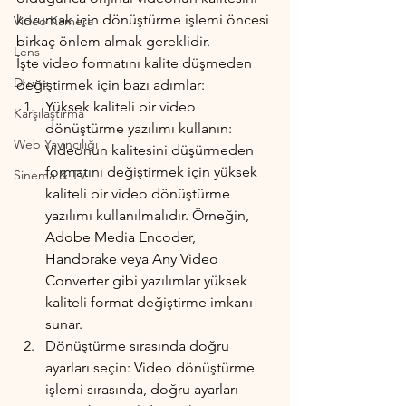
korumak için dönüştürme işlemi öncesi 
Video Kamera
birkaç önlem almak gereklidir.
Lens
İşte video formatını kalite düşmeden 
Drone
değiştirmek için bazı adımlar:
Yüksek kaliteli bir video 
Karşılaştırma
dönüştürme yazılımı kullanın: 
Web Yayıncılığı
Videonun kalitesini düşürmeden 
formatını değiştirmek için yüksek 
Sinema & TV
kaliteli bir video dönüştürme 
yazılımı kullanılmalıdır. Örneğin, 
Adobe Media Encoder, 
Handbrake veya Any Video 
Converter gibi yazılımlar yüksek 
kaliteli format değiştirme imkanı 
sunar.
Dönüştürme sırasında doğru 
ayarları seçin: Video dönüştürme 
işlemi sırasında, doğru ayarları 