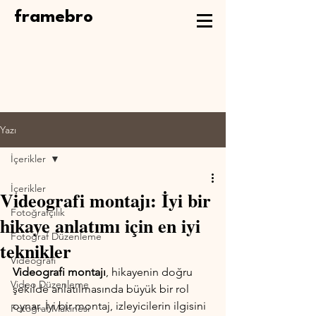
framebro
Yazı
İçerikler
İçerikler
Videografi montajı: İyi bir
Fotoğrafçılık
hikaye anlatımı için en iyi
Fotoğraf Düzenleme
teknikler
Videografi
Videografi montajı
, hikayenin doğru 
Video Düzenleme
şekilde anlatılmasında büyük bir rol 
oynar. İyi bir montaj, izleyicilerin ilgisini 
Fotoğraf Makinesi