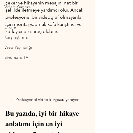
çeker ve hikayenin mesajını net bir 
Video Kamera
şekilde iletmeye yardımcı olur. Ancak, 
Lens
profesyonel bir videograf olmayanlar 
için montaj yapmak kafa karıştırıcı ve 
Drone
zorlayıcı bir süreç olabilir. 
Karşılaştırma
Web Yayıncılığı
Sinema & TV
Profesyonel video kurgusu yapıyor.
Bu yazıda, iyi bir hikaye 
anlatımı için en iyi 