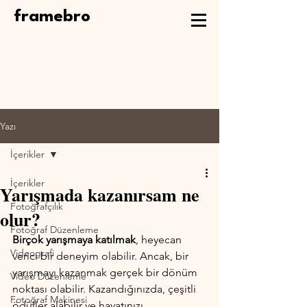
framebro
Yazı
İçerikler
İçerikler
Yarışmada kazanırsam ne
Fotoğrafçılık
olur?
Fotoğraf Düzenleme
Birçok yarışmaya katılmak
, heyecan 
Videografi
verici bir deneyim olabilir. Ancak, bir 
yarışmayı kazanmak gerçek bir dönüm 
Video Düzenleme
noktası olabilir. Kazandığınızda, çeşitli 
Fotoğraf Makinesi
ödüller alabilir ve hayatınızı 