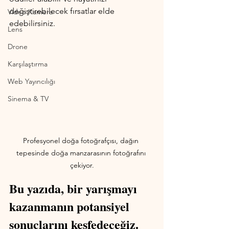
değiştirebilecek fırsatlar elde 
Video Kamera
edebilirsiniz. 
Lens
Drone
Karşılaştırma
Web Yayıncılığı
Sinema & TV
Profesyonel doğa fotoğrafçısı, dağın 
tepesinde doğa manzarasının fotoğrafını 
çekiyor.
Bu yazıda, bir yarışmayı 
kazanmanın potansiyel 
sonuçlarını keşfedeceğiz.