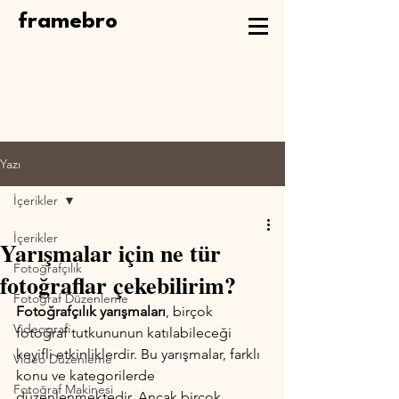
framebro
Yazı
İçerikler
İçerikler
Yarışmalar için ne tür
Fotoğrafçılık
fotoğraflar çekebilirim?
Fotoğraf Düzenleme
Fotoğrafçılık yarışmaları
, birçok 
Videografi
fotoğraf tutkununun katılabileceği 
keyifli etkinliklerdir. Bu yarışmalar, farklı 
Video Düzenleme
konu ve kategorilerde 
Fotoğraf Makinesi
düzenlenmektedir. Ancak birçok 