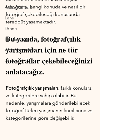
fotoğrafçı, hangi konuda ve nasıl bir 
Video Kamera
fotoğraf çekebileceği konusunda 
Lens
tereddüt yaşamaktadır. 
Drone
Bu yazıda, fotoğrafçılık 
Karşılaştırma
yarışmaları için ne tür 
Web Yayıncılığı
fotoğraflar çekebileceğinizi 
Sinema & TV
anlatacağız.
Fotoğrafçılık yarışmaları
, farklı konulara 
ve kategorilere sahip olabilir. Bu 
nedenle, yarışmalara gönderilebilecek 
fotoğraf türleri yarışmanın kurallarına ve 
kategorilerine göre değişebilir. 