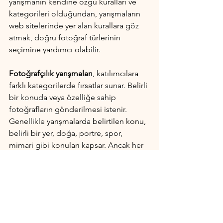
yarışmanın kendine özgü kuralları ve 
kategorileri olduğundan, yarışmaların 
web sitelerinde yer alan kurallara göz 
atmak, doğru fotoğraf türlerinin 
seçimine yardımcı olabilir.
Fotoğrafçılık yarışmaları
, katılımcılara 
farklı kategorilerde fırsatlar sunar. Belirli 
bir konuda veya özelliğe sahip 
fotoğrafların gönderilmesi istenir. 
Genellikle yarışmalarda belirtilen konu, 
belirli bir yer, doğa, portre, spor, 
mimari gibi konuları kapsar. Ancak her 
yarışma farklı olduğundan, katılımcıların 
yarışma kurallarını dikkatlice okuması 
ve belirtilen konu ve kategorilere 
uygun fotoğraflar göndermesi 
önemlidir. Yarışmalara katılmak, 
fotoğrafçılık tutkusunu geliştirmenin 