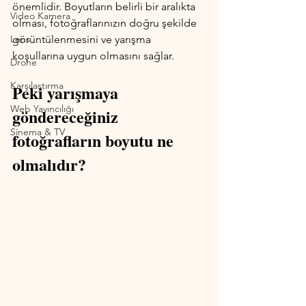
önemlidir. Boyutların belirli bir aralıkta 
Video Kamera
olması, fotoğraflarınızın doğru şekilde 
Lens
görüntülenmesini ve yarışma 
koşullarına uygun olmasını sağlar. 
Drone
Karşılaştırma
Peki yarışmaya 
Web Yayıncılığı
göndereceğiniz 
Sinema & TV
fotoğrafların boyutu ne 
olmalıdır?