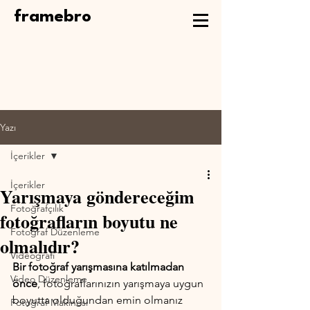
framebro
Yazı
İçerikler
İçerikler
Yarışmaya göndereceğim
Fotoğrafçılık
fotoğrafların boyutu ne
Fotoğraf Düzenleme
olmalıdır?
Videografi
Bir fotoğraf yarışmasına katılmadan 
Video Düzenleme
önce
, fotoğraflarınızın yarışmaya uygun 
boyutta olduğundan emin olmanız 
Fotoğraf Makinesi