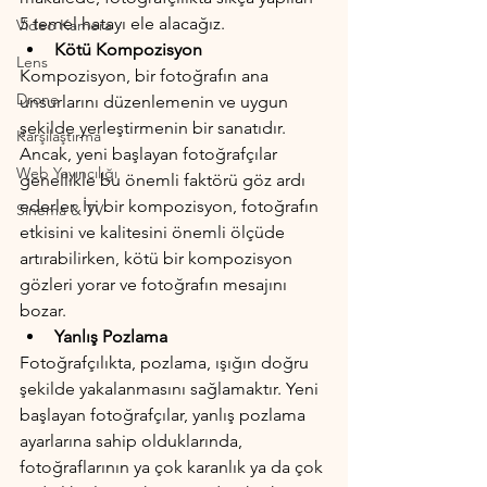
5 temel hatayı ele alacağız.
Video Kamera
Kötü Kompozisyon
Lens
Kompozisyon, bir fotoğrafın ana 
Drone
unsurlarını düzenlemenin ve uygun 
şekilde yerleştirmenin bir sanatıdır. 
Karşılaştırma
Ancak, yeni başlayan fotoğrafçılar 
Web Yayıncılığı
genellikle bu önemli faktörü göz ardı 
ederler. İyi bir kompozisyon, fotoğrafın 
Sinema & TV
etkisini ve kalitesini önemli ölçüde 
artırabilirken, kötü bir kompozisyon 
gözleri yorar ve fotoğrafın mesajını 
bozar.
Yanlış Pozlama
Fotoğrafçılıkta, pozlama, ışığın doğru 
şekilde yakalanmasını sağlamaktır. Yeni 
başlayan fotoğrafçılar, yanlış pozlama 
ayarlarına sahip olduklarında, 
fotoğraflarının ya çok karanlık ya da çok 