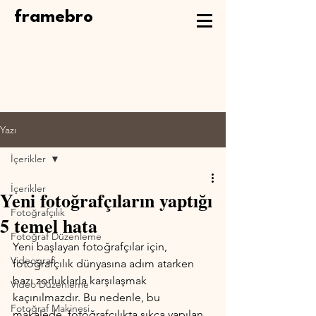
framebro
Yazı
İçerikler
İçerikler
Yeni fotoğrafçıların yaptığı
Fotoğrafçılık
5 temel hata
Fotoğraf Düzenleme
Yeni başlayan fotoğrafçılar için, 
Videografi
fotoğrafçılık dünyasına adım atarken 
bazı zorluklarla karşılaşmak 
Video Düzenleme
kaçınılmazdır. Bu nedenle, bu 
Fotoğraf Makinesi
makalede, fotoğrafçılıkta sıkça yapılan 