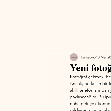
framebro
18 Mar 2
Yeni fotoğ
Fotoğraf çekmek, her 
Ancak, herkesin bir f
akıllı telefonlarından 
paylaşacağım. Bu ipuç
daha pek çok konuda 
saldıysanız ve bu ala