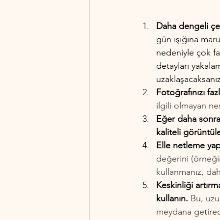
Daha dengeli çe
gün ışığına maru
nedeniyle çok fa
detayları yakala
uzaklaşacaksanız
Fotoğrafınızı f
ilgili olmayan ne
Eğer daha sonra 
kaliteli görüntül
Elle netleme yap
değerini (örneği
kullanmanız, dah
Keskinliği artır
kullanın.
 Bu, uzu
meydana getirec