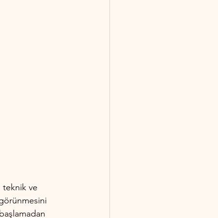
 teknik ve 
l görünmesini 
e başlamadan 