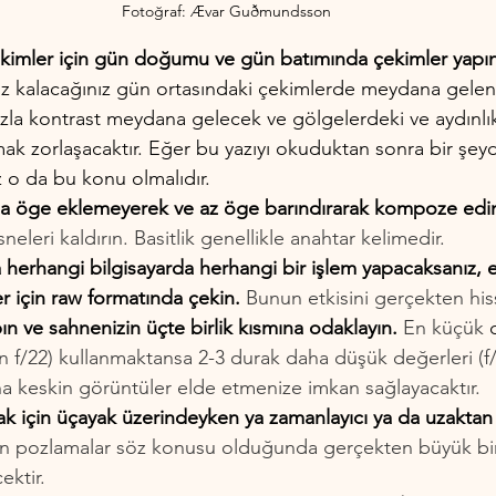
Fotoğraf: Ævar Guðmundsson
kimler için gün doğumu ve gün batımında çekimler yapın
z kalacağınız gün ortasındaki çekimlerde meydana gelen s
zla kontrast meydana gelecek ve gölgelerdeki ve aydınlık
mak zorlaşacaktır. Eğer bu yazıyı okuduktan sonra bir şey
 o da bu konu olmalıdır.
azla öge eklemeyerek ve az öge barındırarak kompoze edi
sneleri kaldırın. Basitlik genellikle anahtar kelimedir.
herhangi bilgisayarda herhangi bir işlem yapacaksanız, 
er için raw formatında çekin.
 Bunun etkisini gerçekten hi
ın ve sahnenizin üçte birlik kısmına odaklayın.
 En küçük 
n f/22) kullanmaktansa 2-3 durak daha düşük değerleri (f/
a keskin görüntüler elde etmenize imkan sağlayacaktır.
mak için üçayak üzerindeyken ya zamanlayıcı ya da uzakta
n pozlamalar söz konusu olduğunda gerçekten büyük bir f
ektir.