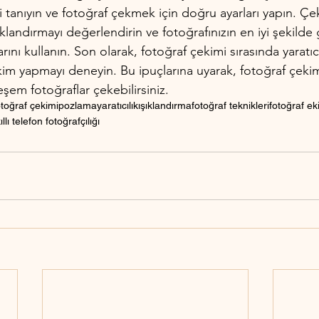
yi tanıyın ve fotoğraf çekmek için doğru ayarları yapın. 
klandırmayı değerlendirin ve fotoğrafınızın en iyi şekilde
nı kullanın. Son olarak, fotoğraf çekimi sırasında yaratıcıl
ekim yapmayı deneyin. Bu ipuçlarına uyarak, fotoğraf çekimi
eşem fotoğraflar çekebilirsiniz.
otoğraf çekimi
pozlama
yaratıcılık
ışıklandırma
fotoğraf teknikleri
fotoğraf e
ıllı telefon fotoğrafçılığı