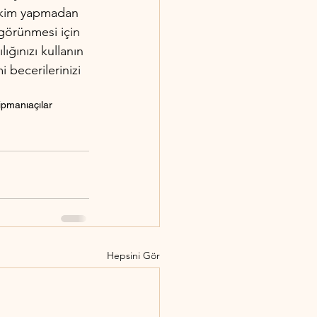
Çekim yapmadan 
 görünmesi için 
ığınızı kullanın 
 becerilerinizi 
kipmanı
açılar
Hepsini Gör