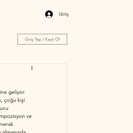
Giriş
Giriş Yap / Kayıt Ol
ne geliyor. 
, çoğu kişi 
pucu 
kompozisyon ve 
 merak 
te almanızda 