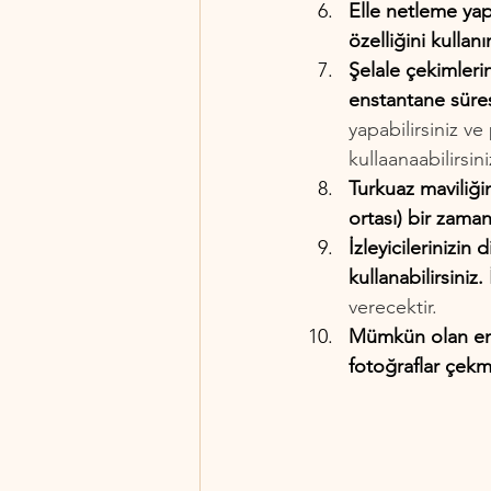
Elle netleme yap
özelliğini kullanı
Şelale çekimleri
enstantane süresi
yapabilirsiniz ve
kullaanaabilirsini
Turkuaz maviliği
ortası) bir zama
İzleyicilerinizin
kullanabilirsiniz.
verecektir.
Mümkün olan en 
fotoğraflar çekme