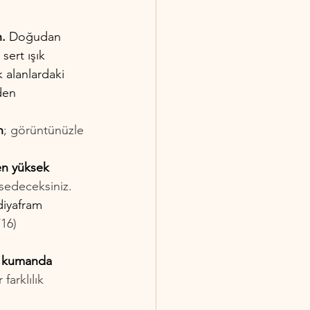
. 
Doğudan 
ert ışık 
 alanlardaki 
den 
n
; görüntünüzle 
en yüksek 
ssedeceksiniz.
diyafram 
16) 
n kumanda 
arklılık 