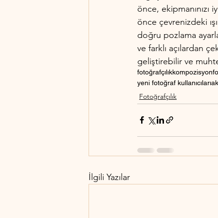
önce, ekipmanınızı i
önce çevrenizdeki ışı
doğru pozlama ayarları
ve farklı açılardan ç
geliştirebilir ve muht
fotoğrafçılık
kompozisyon
f
yeni fotoğraf kullanıcıları
ak
Fotoğrafçılık
İlgili Yazılar