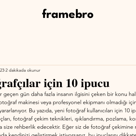
framebro
023
2 dakikada okunur
rafçılar için 10 ipucu
geçen gün daha fazla insanın ilgisini çeken bir konu hali
otoğraf makinesi veya profesyonel ekipmanı olmadığı için
yararlanıyor. Bu yazıda, yeni fotoğraf kullanıcıları için 10 i
ları, fotoğraf çekim teknikleri, ışıklandırma, pozlama, 
size rehberlik edecektir. Eğer siz de fotoğraf çekimine
nda kendinizi geliştirmek istiyorsanız, bu ipuçlarını dikka