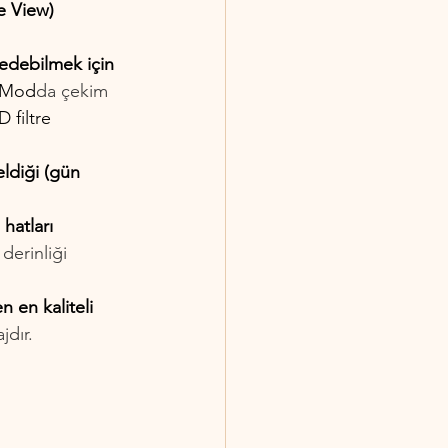
e View) 
 edebilmek için 
i Mod
da çekim 
 filtre
ldiği (gün 
hatları 
derinliği 
en kaliteli 
jdır.