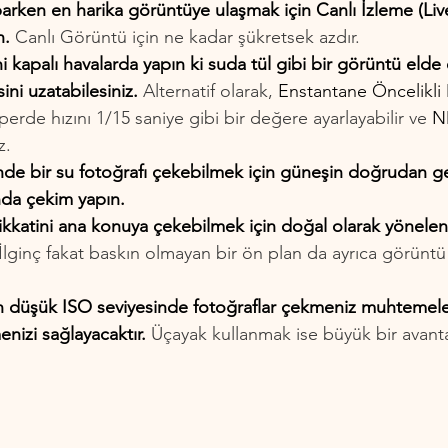
arken en harika görüntüye ulaşmak için Canlı İzleme (Liv
n.
 Canlı Görüntü için ne kadar şükretsek azdır.
ni kapalı havalarda yapın ki suda tül gibi bir görüntü elde
ni uzatabilesiniz. 
Alternatif olarak, 
Enstantane Öncelikl
 perde hızını 1/15 saniye gibi bir değere ayarlayabilir ve 
ND
z.
nde bir su fotoğrafı çekebilmek için güneşin doğrudan ge
nda çekim yapın.
 dikkatini ana konuya çekebilmek için doğal olarak yönelen 
 İlginç fakat baskın olmayan bir ön plan da ayrıca görüntü 
düşük ISO seviyesinde fotoğraflar çekmeniz muhtemelen 
nizi sağlayacaktır. 
Üçayak kullanmak ise büyük bir avanta