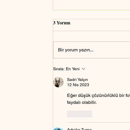
3 Yorum
Bir yorum yazın...
Yapay zeka ile ürün
Sırala:
En Yeni
fotoğrafçılığı nasıl yapılır?
Sadri Yalçın
12 Nis 2023
Eğer düşük çözünürlüklü bir foto
faydalı olabilir.
Beğen
Aybüke Turna