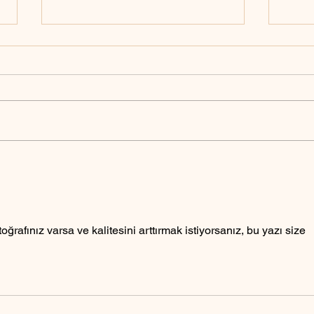
Fotoğraftan insan nasıl silinir?
Foto
yapıl
ğrafınız varsa ve kalitesini arttırmak istiyorsanız, bu yazı size 