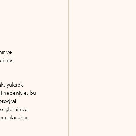
nır ve 
ijinal 
ak, yüksek 
i nedeniyle, bu 
otoğraf 
me işleminde 
cı olacaktır.