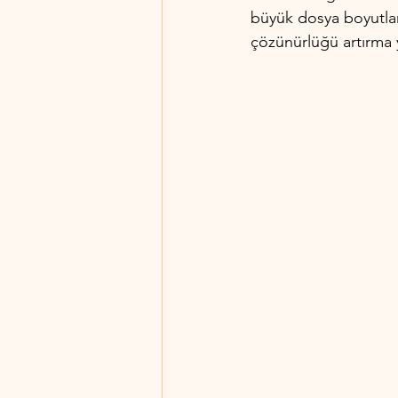
büyük dosya boyutları
çözünürlüğü artırma 