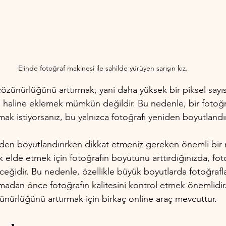
Elinde fotoğraf makinesi ile sahilde yürüyen sarışın kız.
çözünürlüğünü arttırmak, yani daha yüksek bir piksel sayı
nal haline eklemek mümkün değildir. Bu nedenle, bir fotoğr
ak istiyorsanız, bu yalnızca fotoğrafı yeniden boyutlandıra
iden boyutlandırırken dikkat etmeniz gereken önemli bir 
 elde etmek için fotoğrafın boyutunu arttırdığınızda, fot
eceğidir. Bu nedenle, özellikle büyük boyutlarda fotoğrafla
madan önce fotoğrafın kalitesini kontrol etmek önemlidir
ünürlüğünü arttırmak için birkaç online araç mevcuttur. 