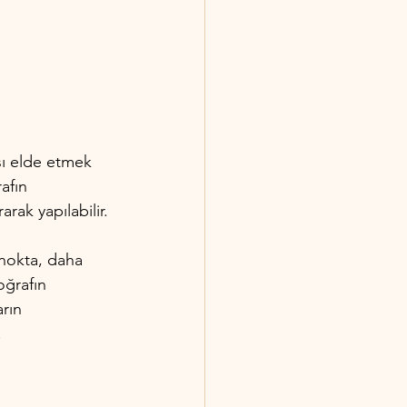
sı elde etmek 
afın 
rak yapılabilir.
nokta, daha 
oğrafın 
rın 
.