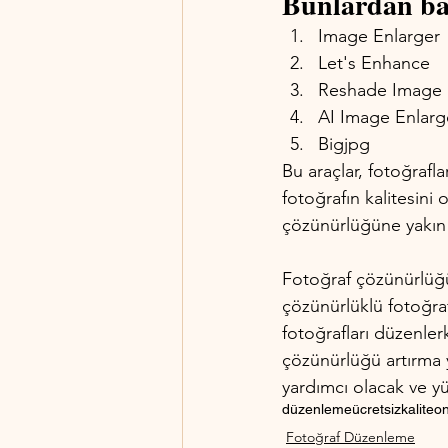
Bunlardan baz
Image Enlarger
Let's Enhance
Reshade Image 
AI Image Enlarg
Bigjpg
Bu araçlar, fotoğrafla
fotoğrafın kalitesini 
çözünürlüğüne yakın
Fotoğraf çözünürlüğü,
çözünürlüklü fotoğra
fotoğrafları düzenlerk
çözünürlüğü artırma 
yardımcı olacak ve yü
düzenleme
ücretsiz
kalite
on
Fotoğraf Düzenleme