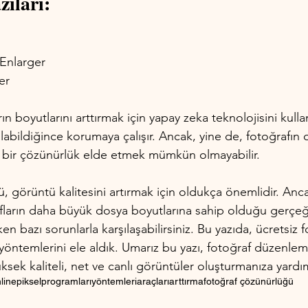
ıları:
Enlarger
er
rın boyutlarını arttırmak için yapay zeka teknolojisini kulla
olabildiğince korumaya çalışır. Ancak, yine de, fotoğrafın or
 bir çözünürlük elde etmek mümkün olmayabilir.
 görüntü kalitesini artırmak için oldukça önemlidir. Anc
fların daha büyük dosya boyutlarına sahip olduğu gerçeğ
en bazı sorunlarla karşılaşabilirsiniz. Bu yazıda, ücretsiz f
yöntemlerini ele aldık. Umarız bu yazı, fotoğraf düzenle
ksek kaliteli, net ve canlı görüntüler oluşturmanıza yardım
line
piksel
programları
yöntemleri
araçları
arttırma
fotoğraf çözünürlüğü