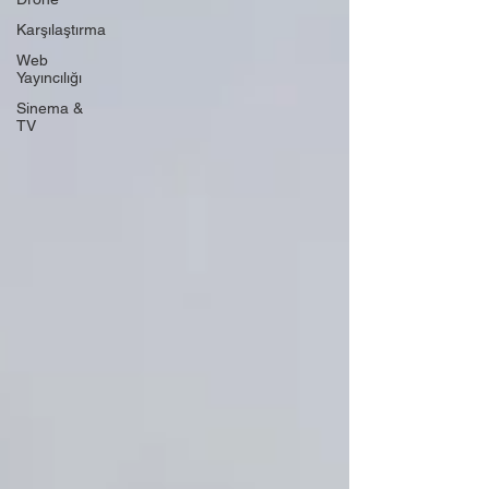
Karşılaştırma
Web
Yayıncılığı
Sinema &
TV