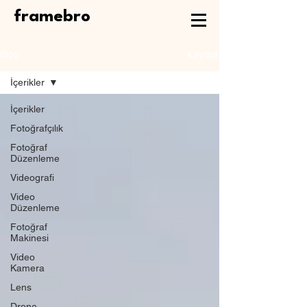
framebro
Kaydol
Blog
İçerikler
İçerikler
Fotoğrafçılık
Fotoğraf
Düzenleme
Videografi
Video
Düzenleme
Fotoğraf
Makinesi
Video
Kamera
Lens
Drone