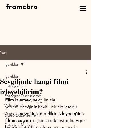
framebro
Yazı
İçerikler
İçerikler
Sevgilimle hangi filmi
Fotoğrafçılık
izleyebilirim?
Fotoğraf Düzenleme
Film izlemek
, sevgilinizle 
Videografi
yapabileceğiniz keyifli bir aktivitedir. 
Ancak, 
sevgilinizle birlikte izleyeceğiniz 
Video Düzenleme
filmin seçimi
, ilişkinizi etkileyebilir. Eğer 
Fotoğraf Makinesi
bir romantik film izlerseniz, aranızda 