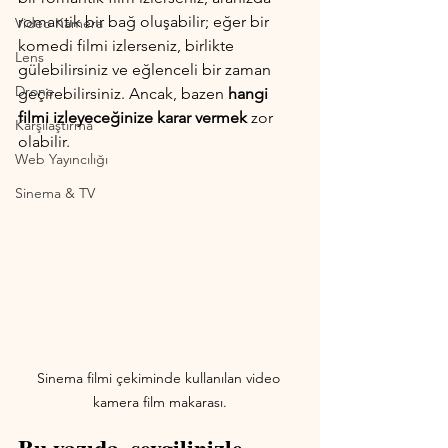
romantik bir bağ oluşabilir; eğer bir 
Video Kamera
komedi filmi izlerseniz, birlikte 
Lens
gülebilirsiniz ve eğlenceli bir zaman 
Drone
geçirebilirsiniz. Ancak, bazen 
hangi 
filmi izleyeceğinize karar vermek
 zor 
Karşılaştırma
olabilir. 
Web Yayıncılığı
Sinema & TV
Sinema filmi çekiminde kullanılan video 
kamera film makarası.
Bu yazıda, sevgilinizle 