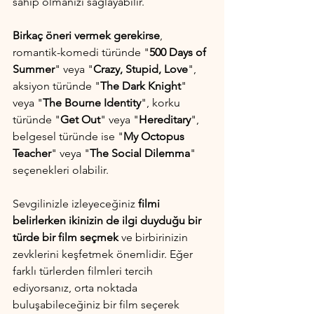
sahip olmanızı sağlayabilir.
Birkaç öneri vermek gerekirse
, 
romantik-komedi türünde "
500 Days of 
Summer
" veya "
Crazy, Stupid, Love
", 
aksiyon türünde "
The Dark Knight
" 
veya "
The Bourne Identity
", korku 
türünde "
Get Out
" veya "
Hereditary
", 
belgesel türünde ise "
My Octopus 
Teacher
" veya "
The Social Dilemma
" 
seçenekleri olabilir.
Sevgilinizle izleyeceğiniz
 filmi 
belirlerken ikinizin de ilgi duyduğu bir 
türde bir film seçmek
 ve birbirinizin 
zevklerini keşfetmek önemlidir. Eğer 
farklı türlerden filmleri tercih 
ediyorsanız, orta noktada 
buluşabileceğiniz bir film seçerek 