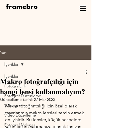
framebro
Yazı
İçerikler
İçerikler
Makro fotoğrafçılığı için
Fotoğrafçılık
hangi lensi kullanmalıyım?
Fotoğraf Düzenleme
Güncelleme tarihi:
27 Mar 2023
Videografi
Makro fotoğrafçılığı için özel olarak 
tasarlanmış makro lensleri tercih etmek 
Video Düzenleme
en iyisidir. Bu lensler, küçük nesnelere 
Fotoğraf Makinesi
yakın çekim yapmanıza olanak tanıyan 