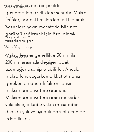
ve ayrıntıları net bir şekilde 
Video Kamera
gösterebilen özelliklere sahiptir. Makro 
Lens
lensler, normal lenslerden farklı olarak, 
nesnelere yakın mesafede bile net 
Drone
görüntü sağlamak için özel olarak 
Karşılaştırma
tasarlanmıştır.
Web Yayıncılığı
Makro lensler genellikle 50mm ila 
Sinema & TV
200mm arasında değişen odak 
uzunluğuna sahip olabilirler. Ancak, 
makro lens seçerken dikkat etmeniz 
gereken en önemli faktör, lensin 
maksimum büyütme oranıdır. 
Maksimum büyütme oranı ne kadar 
yüksekse, o kadar yakın mesafeden 
daha büyük ve ayrıntılı görüntüler elde 
edebilirsiniz.