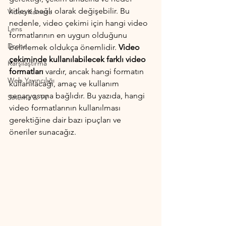
kitleye bağlı olarak değişebilir. Bu 
Video Kamera
nedenle, video çekimi için hangi video 
Lens
formatlarının en uygun olduğunu 
Drone
belirlemek oldukça önemlidir.
 Video 
çekiminde kullanılabilecek farklı video 
Karşılaştırma
formatları 
vardır, ancak hangi formatın 
Web Yayıncılığı
kullanılacağı, amaç ve kullanım 
senaryosuna bağlıdır. Bu yazıda, hangi 
Sinema & TV
video formatlarının kullanılması 
gerektiğine dair bazı ipuçları ve 
öneriler sunacağız.