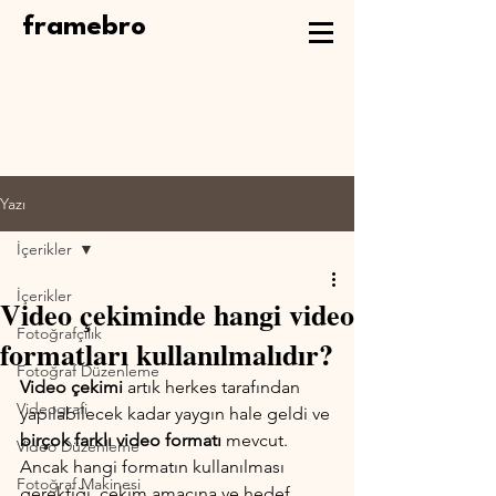
framebro
Yazı
İçerikler
İçerikler
Video çekiminde hangi video
Fotoğrafçılık
formatları kullanılmalıdır?
Fotoğraf Düzenleme
Video çekimi
 artık herkes tarafından 
Videografi
yapılabilecek kadar yaygın hale geldi ve 
birçok farklı video formatı
 mevcut. 
Video Düzenleme
Ancak hangi formatın kullanılması 
Fotoğraf Makinesi
gerektiği, çekim amacına ve hedef 