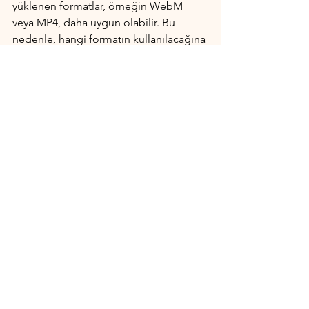
yüklenen formatlar, örneğin WebM 
veya MP4, daha uygun olabilir. Bu 
nedenle, hangi formatın kullanılacağına 
karar vermeden önce, çekim amacına 
ve hedef kitleye dikkat etmek ve farklı 
formatların avantajlarını ve 
dezavantajlarını değerlendirmek 
önemlidir.
Fotoğrafçılık
Hepsini Gör
Son Yazılar