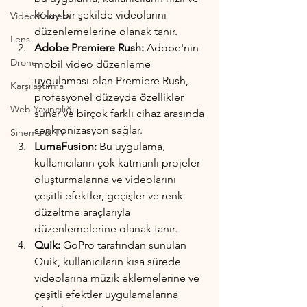
kolay bir şekilde videolarını 
Video Kamera
düzenlemelerine olanak tanır.
Lens
Adobe Premiere Rush:
 Adobe'nin 
Drone
mobil video düzenleme 
uygulaması olan Premiere Rush, 
Karşılaştırma
profesyonel düzeyde özellikler 
Web Yayıncılığı
sunar ve birçok farklı cihaz arasında 
senkronizasyon sağlar.
Sinema & TV
LumaFusion: 
Bu uygulama, 
kullanıcıların çok katmanlı projeler 
oluşturmalarına ve videolarını 
çeşitli efektler, geçişler ve renk 
düzeltme araçlarıyla 
düzenlemelerine olanak tanır.
Quik:
 GoPro tarafından sunulan 
Quik, kullanıcıların kısa sürede 
videolarına müzik eklemelerine ve 
çeşitli efektler uygulamalarına 