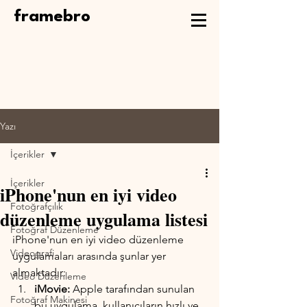
framebro
Yazı
İçerikler
İçerikler
iPhone'nun en iyi video
Fotoğrafçılık
düzenleme uygulama listesi
Fotoğraf Düzenleme
iPhone'nun en iyi video düzenleme 
Videografi
uygulamaları arasında şunlar yer 
almaktadır:
Video Düzenleme
iMovie:
 Apple tarafından sunulan 
Fotoğraf Makinesi
bu uygulama, kullanıcıların hızlı ve 