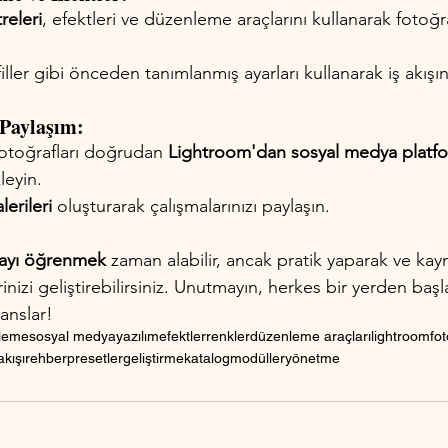
releri
, efektleri ve düzenleme araçlarını kullanarak fotoğraf
iller gibi önceden tanımlanmış ayarları kullanarak iş akışını
 Paylaşım:
otoğrafları doğrudan 
Lightroom'dan sosyal medya platfo
leyin.
lerileri
 oluşturarak çalışmalarınızı paylaşın.
mayı öğrenmek
 zaman alabilir, ancak pratik yaparak ve kay
inizi geliştirebilirsiniz. Unutmayın, herkes bir yerden başla
şanslar!
nleme
sosyal medya
yazılım
efektler
renkler
düzenleme araçları
lightroom
fot
akışı
rehber
presetler
geliştirme
katalog
modüller
yönetme