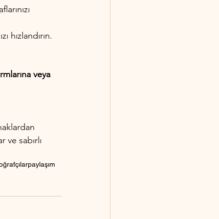
larınızı 
zı hızlandırın.
rmlarına veya 
naklardan 
r ve sabırlı 
oğrafçılar
paylaşım