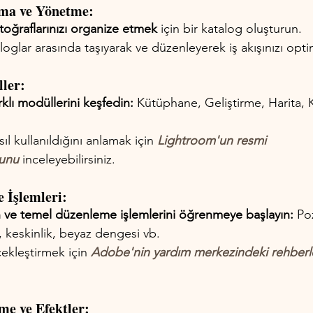
rma ve Yönetme:
oğraflarınızı organize etmek
 için bir katalog oluşturun.
loglar arasında taşıyarak ve düzenleyerek iş akışınızı opti
ller:
klı modüllerini keşfedin:
 Kütüphane, Geliştirme, Harita, K
l kullanıldığını anlamak için 
Lightroom'un resmi 
unu
 inceleyebilirsiniz.
 İşlemleri:
ın ve temel düzenleme işlemlerini öğrenmeye başlayın:
 Po
, keskinlik, beyaz dengesi vb.
ekleştirmek için 
Adobe'nin yardım merkezindeki rehberl
me ve Efektler: