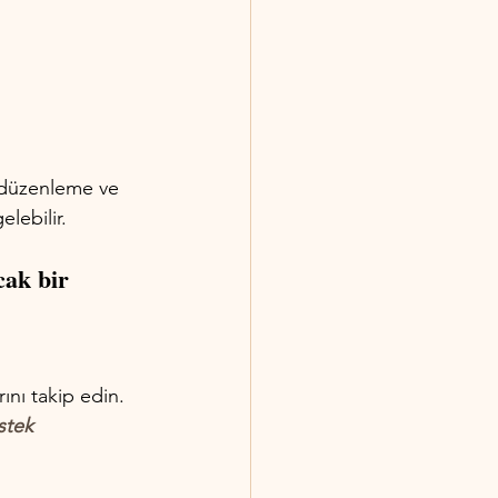
f düzenleme ve 
lebilir. 
ak bir 
rını takip edin.
stek 