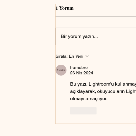
1 Yorum
Bir yorum yazın...
Lightroom'u Mac ve PC'de
Sırala:
En Yeni
kullanabilir miyim?
framebro
26 Nis 2024
Bu yazı, Lightroom'u kullanmay
açıklayarak, okuyucuların Lig
olmayı amaçlıyor.
Beğen