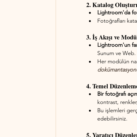
2. Katalog Oluştu
Lightroom'da fot
Fotoğrafları kata
3. İş Akışı ve Modü
Lightroom'un far
Sunum ve Web.
Her modülün nası
dokümantasyon
4. Temel Düzenleme
Bir fotoğrafı aç
kontrast, renkler
Bu işlemleri gerç
edebilirsiniz.
5. Yaratıcı Düzenle