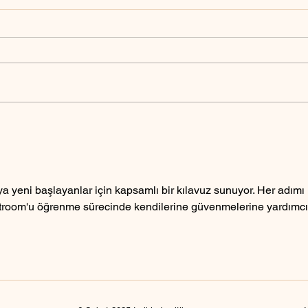
Lightroom'un dezavantajı
Ligh
nedir?
mi?
a yeni başlayanlar için kapsamlı bir kılavuz sunuyor. Her adımı 
htroom'u öğrenme sürecinde kendilerine güvenmelerine yardımcı