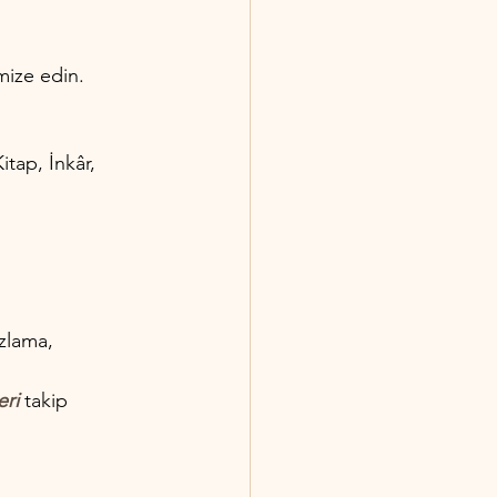
mize edin.
itap, İnkâr, 
zlama, 
eri
 takip 