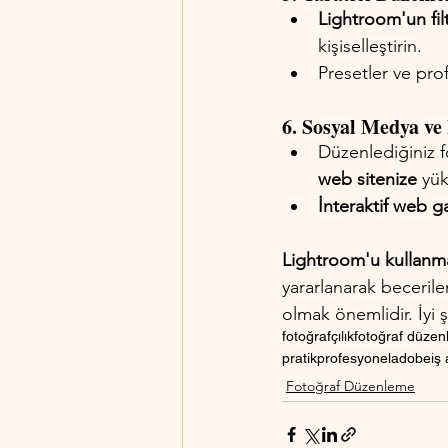
Lightroom'un filt
kişiselleştirin.
Presetler ve prof
6. Sosyal Medya ve
Düzenlediğiniz f
web sitenize
 yük
İnteraktif web ga
Lightroom'u kullan
yararlanarak beceriler
olmak önemlidir. İyi 
fotoğrafçılık
fotoğraf düze
pratik
profesyonel
adobe
iş 
Fotoğraf Düzenleme