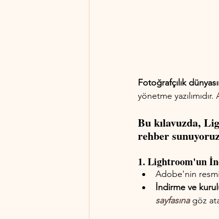
Fotoğrafçılık dünyas
yönetme yazılımıdır. 
Bu kılavuzda, Li
rehber sunuyoruz
1. Lightroom'un İ
Adobe'nin resmi
İndirme ve kurul
sayfasına
 göz ata